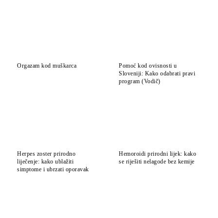
Orgazam kod muškarca
Pomoć kod ovisnosti u
Sloveniji: Kako odabrati pravi
program (Vodič)
Herpes zoster prirodno
Hemoroidi prirodni lijek: kako
liječenje: kako ublažiti
se riješiti nelagode bez kemije
simptome i ubrzati oporavak