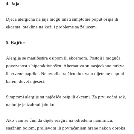
4. Jaja
Djeca alergična na jaja mogu imati simptome poput osipa ili
ekcema, otekline na koži i probleme sa želucem.
5. Rajčice
Alergija se manifestira osipom ili ekcemom. Postoji i moguća
povezanost s hiperaktivnošću. Alternativa su nasjeckane mrkve
ili crvene paprike. Ne uvodite rajčicu dok vam dijete ne napuni
barem devet mjeseci.
Simptomi alergije su najčešće osip ili ekcemi. Za prvi voćni sok,
najbolje je izabrati jabuku.
Ako vam se čini da dijete reagira na određenu namirnicu,
snažnim bolom, proljevom ili povraćanjem hrane nakon obroka,