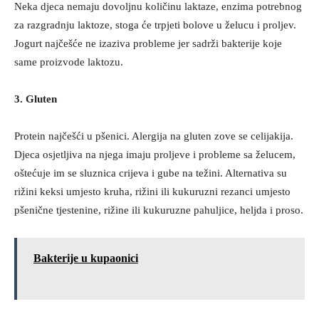
Neka djeca nemaju dovoljnu količinu laktaze, enzima potrebnog
za razgradnju laktoze, stoga će trpjeti bolove u želucu i proljev.
Jogurt najčešće ne izaziva probleme jer sadrži bakterije koje
same proizvode laktozu.
3. Gluten
Protein najčešći u pšenici. Alergija na gluten zove se celijakija.
Djeca osjetljiva na njega imaju proljeve i probleme sa želucem,
oštećuje im se sluznica crijeva i gube na težini. Alternativa su
rižini keksi umjesto kruha, rižini ili kukuruzni rezanci umjesto
pšenične tjestenine, rižine ili kukuruzne pahuljice, heljda i proso.
Bakterije u kupaonici