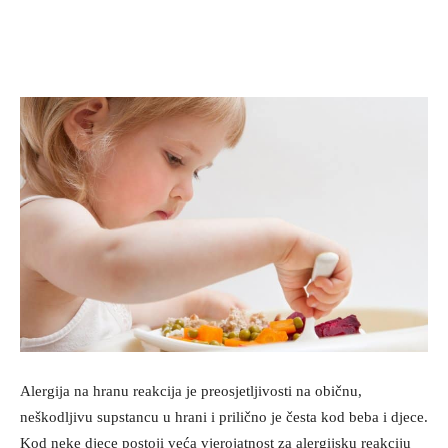
Alergija na hranu reakcija je preosjetljivosti na običnu,
neškodljivu supstancu u hrani i prilično je česta kod beba i djece.
Kod neke djece postoji veća vjerojatnost za alergijsku reakciju