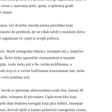
e ovise o starosnoj dobi, spolu, o tjelesnoj građi
m stanju.
epan, već ih treba unositi prema pravilima koja
lazilo do pretilosti, jer se višak taloži u masnom tkivu
 organizam će crpiti iz svojih pričuva.
će, škrob (integralne žitarice, krumpiri itd.), mliječne
lja. Šećer treba ograničiti i konzumirati u manjim
dje, vodu treba piti u što većim količinama, a
rtaše koji će u većim količinama konzumirati istu, treba
 veće količine soli.
, baviti se tjelesnim aktivnostima svaki dan, barem 30
kle, rolanjem ili plivanjem. Uglavnom bilo koja
tijelu daje dodatnu energiju koja jača mišiće, smanjuje
 nas, dovodi tijelo u balans pokrećući energetske centre,