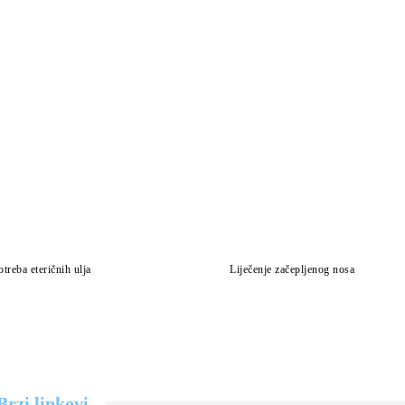
treba eteričnih ulja
Liječenje začepljenog nosa
Brzi linkovi