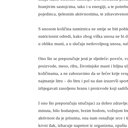
hranjivim sastojcima, tako i u energiji, a te potreb
pojedinca, tjelesnim aktivnostima, te zdravstveno
S unosom količina namirnica ne smije se biti pohl
nutricionist odredi, kako zbog viška unosa ne bi do
u obliku masti, a u slučaju nedovoljnog unosa, naš
Ono što se preporučuje jesti je sljedeće: povrće, vo
proizvode, meso, ribu, životinjske masti i biljna u
količinama, a ne zaboravimo da se šećer krije svug
najmanje litru – do litru i pol na dan izuzevši spo
izbjegavati zasoljenu hranu i proizvode koji sadrže
I ono što preporučuju stručnjaci za dobro zdravlje
minuta, bilo hodanjem, brzim hodom, vožnjom bici
aktivnost da je prisutna, ona nam osnažuje srce i 
krvni tlak, izbacuje napetost iz organizma, opušta