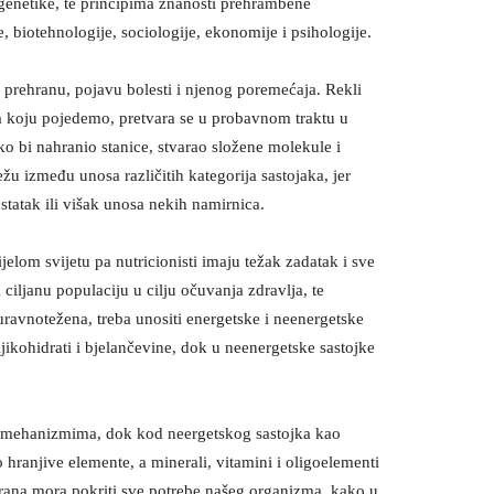
i genetike, te principima znanosti prehrambene
, biotehnologije, sociologije, ekonomije i psihologije.
prehranu, pojavu bolesti i njenog poremećaja. Rekli
a koju pojedemo, pretvara se u probavnom traktu u
ko bi nahranio stanice, stvarao složene molekule i
žu između unosa različitih kategorija sastojaka, jer
atak ili višak unosa nekih namirnica.
jelom svijetu pa nutricionisti imaju težak zadatak i sve
 ciljanu populaciju u cilju očuvanja zdravlja, te
 uravnotežena, treba unositi energetske i neenergetske
ljikohidrati i bjelančevine, dok u neenergetske sastojke
im mehanizmima, dok kod neergetskog sastojka kao
o hranjive elemente, a minerali, vitamini i oligoelementi
rana mora pokriti sve potrebe našeg organizma, kako u