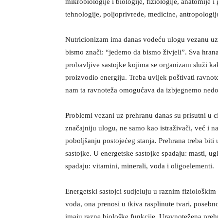
mikrobiologije i biologije, fiziologije, anatomije 
tehnologije, poljoprivrede, medicine, antropologije
Nutricionizam ima danas vodeću ulogu vezanu uz 
bismo znači: “jedemo da bismo živjeli”. Sva hran
probavljive sastojke kojima se organizam služi ka
proizvodio energiju. Treba uvijek poštivati ravnote
nam ta ravnoteža omogućava da izbjegnemo nedost
Problemi vezani uz prehranu danas su prisutni u ci
značajniju ulogu, ne samo kao istraživači, već i na
poboljšanju postojećeg stanja. Prehrana treba biti
sastojke. U energetske sastojke spadaju: masti, ug
spadaju: vitamini, minerali, voda i oligoelementi.
Energetski sastojci sudjeluju u raznim fiziološk
voda, ona prenosi u tkiva rasplinute tvari, posebn
imaju razne biološke funkcije. Uravnotežena preh