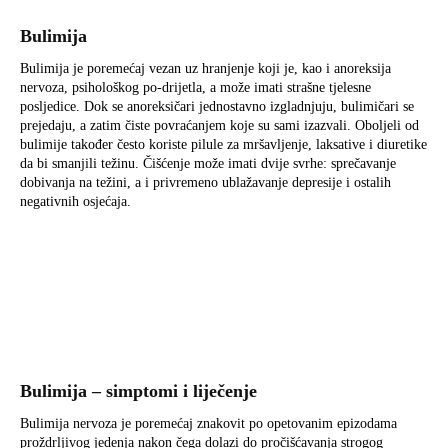
Bulimija
Bulimija je poremećaj vezan uz hranjenje koji je, kao i anoreksija
nervoza, psihološkog po-drijetla, a može imati strašne tjelesne
posljedice. Dok se anoreksičari jednostavno izgladnjuju, bulimičari se
prejedaju, a zatim čiste povraćanjem koje su sami izazvali. Oboljeli od
bulimije također često koriste pilule za mršavljenje, laksative i diuretike
da bi smanjili težinu. Čišćenje može imati dvije svrhe: sprečavanje
dobivanja na težini, a i privremeno ublažavanje depresije i ostalih
negativnih osjećaja.
Bulimija – simptomi i liječenje
Bulimija nervoza je poremećaj znakovit po opetovanim epizodama
proždrljivog jedenja nakon čega dolazi do pročišćavanja strogog