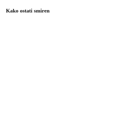
Kako ostati smiren
Uzgoj povrća – kalendar