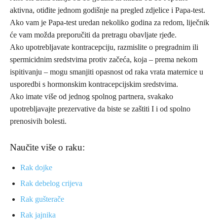
aktivna, otiđite jednom godišnje na pregled zdjelice i Papa-test.
Ako vam je Papa-test uredan nekoliko godina za redom, liječnik
će vam možda preporučiti da pretragu obavljate rjeđe.
Ako upotrebljavate kontracepciju, razmislite o pregradnim ili
spermicidnim sredstvima protiv začeća, koja – prema nekom
ispitivanju – mogu smanjiti opasnost od raka vrata maternice u
usporedbi s hormonskim kontracepcijskim sredstvima.
Ako imate više od jednog spolnog partnera, svakako
upotrebljavajte prezervative da biste se zaštiti I i od spolno
prenosivih bolesti.
Naučite više o raku:
Rak dojke
Rak debelog crijeva
Rak gušterače
Rak jajnika