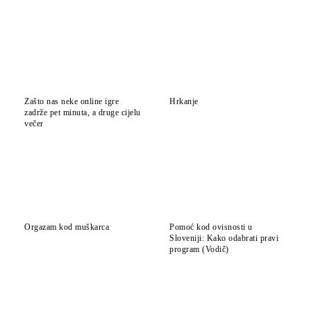
Zašto nas neke online igre
Hrkanje
zadrže pet minuta, a druge cijelu
večer
Orgazam kod muškarca
Pomoć kod ovisnosti u
Sloveniji: Kako odabrati pravi
program (Vodič)