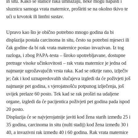
in situ. Kako se stanice raka umnažaju, neke mogu napasti i
sluznicu samoga vrata maternice, proširiti se na okolno tkivo te
ući u krvotok ili limfni sustav.
Upravo kao što je obično potrebno mnogo godina da bi
displazija postala carcinoma in situ, često su potrebni mjeseci ili
čak godine da bi rak vrata maternice postao invazivan. Iz tog
razloga, i zbog PAPA-testa – široko upotrebljavane, dostupne
pretrage visoke učinkovitosti – rak vrata maternice je jedna od
najmanje ugrožavajućih vrsta raka. Kad se otkrije rano, izlječiv
je; čak i kod uznapredovalih slučajeva izgledi da će poživjeti još
najmanje pet godina, s vjerojatnošću potpunog izlječenja, još
uvijek prelaze 60 posto. Tek kad se rak proširi na udaljene
organe, izgledi da će pacijentica poživjeti pet godina pada ispod
20 posto.
Displazija će se najvjerojatnije javiti kod žena starih između 25 i
35 godina, carcinoma in situ (nulti stadij) kod žena između 30 i
40, a invazivni rak između 40 i 60 godina. Rak vrata maternice