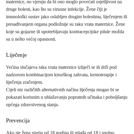
maternice, no vjeruju da bi ono moglo povećati osjetljivost na
druge bolesti, kao što su virusne infekcije. Žene čiji je
imunološki sustav jako oslabljen drugim bolestima, liječenjem ili
presađivanjem organa podložnije su raku vrata maternice. Žene
koje su gojazne ili upotrebljavaju kontracepcijske pilule možda
su u nešto većoj opasnosti.
Liječenje
Većina slučajeva raka vrata maternice izliječi se ili drži pod
nadzorom kombinacijom kirurškog zahvata, kemoterapije i
liječenja zračenjem.
Cijeli niz različitih alternativnih načina liječenja mogao bi se
pokazati korisnim u ublažavanju popratnih učinaka i poboljšanju
općega zdravstvenog stanja.
Prevencija
Ako ste žena starija od 18 godina ili mlađa od 18 i spolno