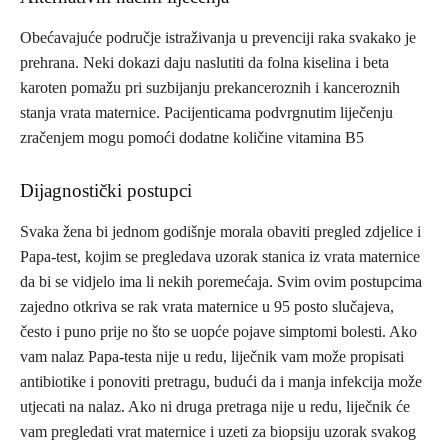
Obećavajuće područje istraživanja u prevenciji raka svakako je
prehrana. Neki dokazi daju naslutiti da folna kiselina i beta
karoten pomažu pri suzbijanju prekanceroznih i kanceroznih
stanja vrata maternice. Pacijenticama podvrgnutim liječenju
zračenjem mogu pomoći dodatne količine vitamina B5
Dijagnostički postupci
Svaka žena bi jednom godišnje morala obaviti pregled zdjelice i
Papa-test, kojim se pregledava uzorak stanica iz vrata maternice
da bi se vidjelo ima li nekih poremećaja. Svim ovim postupcima
zajedno otkriva se rak vrata maternice u 95 posto slučajeva,
često i puno prije no što se uopće pojave simptomi bolesti. Ako
vam nalaz Papa-testa nije u redu, liječnik vam može propisati
antibiotike i ponoviti pretragu, budući da i manja infekcija može
utjecati na nalaz. Ako ni druga pretraga nije u redu, liječnik će
vam pregledati vrat maternice i uzeti za biopsiju uzorak svakog