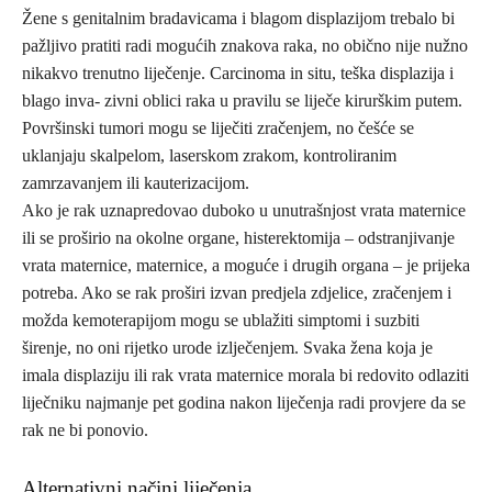
Žene s genitalnim bradavicama i blagom displazijom trebalo bi
pažljivo pratiti radi mogućih znakova raka, no obično nije nužno
nikakvo trenutno liječenje. Carcinoma in situ, teška displazija i
blago inva- zivni oblici raka u pravilu se liječe kirurškim putem.
Površinski tumori mogu se liječiti zračenjem, no češće se
uklanjaju skalpelom, laserskom zrakom, kontroliranim
zamrzavanjem ili kauterizacijom.
Ako je rak uznapredovao duboko u unutrašnjost vrata maternice
ili se proširio na okolne organe, histerektomija – odstranjivanje
vrata maternice, maternice, a moguće i drugih organa – je prijeka
potreba. Ako se rak proširi izvan predjela zdjelice, zračenjem i
možda kemoterapijom mogu se ublažiti simptomi i suzbiti
širenje, no oni rijetko urode izlječenjem. Svaka žena koja je
imala displaziju ili rak vrata maternice morala bi redovito odlaziti
liječniku najmanje pet godina nakon liječenja radi provjere da se
rak ne bi ponovio.
Alternativni načini liječenja