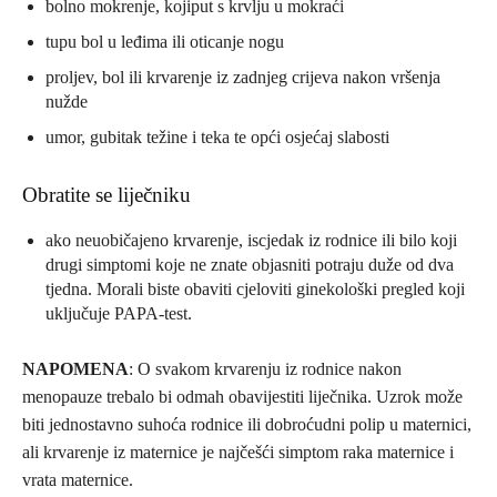
bolno mokrenje, kojiput s krvlju u mokraći
tupu bol u leđima ili oticanje nogu
proljev, bol ili krvarenje iz zadnjeg crijeva nakon vršenja
nužde
umor, gubitak težine i teka te opći osjećaj slabosti
Obratite se liječniku
ako neuobičajeno krvarenje, iscjedak iz rodnice ili bilo koji
drugi simptomi koje ne znate objasniti potraju duže od dva
tjedna. Morali biste obaviti cjeloviti ginekološki pregled koji
uključuje PAPA-test.
NAPOMENA
: O svakom krvarenju iz rodnice nakon
menopauze trebalo bi odmah obavijestiti liječnika. Uzrok može
biti jednostavno suhoća rodnice ili dobroćudni polip u maternici,
ali krvarenje iz maternice je najčešći simptom raka maternice i
vrata maternice.