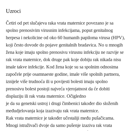
Uzroci
Četiri od pet slučajeva raka vrata maternice povezano je sa
spolno prenosivim virusnim infekcijama, poput genitalnog
herpesa i nekolicine od oko 60 humanih papiloma virusa (HPV),
koji često dovode do pojave genitalnih bradavica. No u mnogih
žena koje imaju spolno prenosivu virusnu infekciju ne razvije se
rak vrata maternice, dok druge pak koje dobiju rak nikada nisu
imale takve infekcije. Kod žena koje su sa spolnim odnosima
započele prije osamnaeste godine, imale više spolnih partnera,
iznijele više trudnoća ili u povijesti bolesti imaju spolno
prenosivu bolest postoji najveća vjerojatnost da će dobiti
displaziju ili rak vrata maternice. Očigledno
je da su genetski ustroj i drugi čimbenici također dio složenih
međudjelovanja koja izazivaju rak vrata maternice.
Rak vrata maternice je također učestaliji među pušačicama.
Mnogi istraživači dvoje da samo pušenje izaziva rak vrata