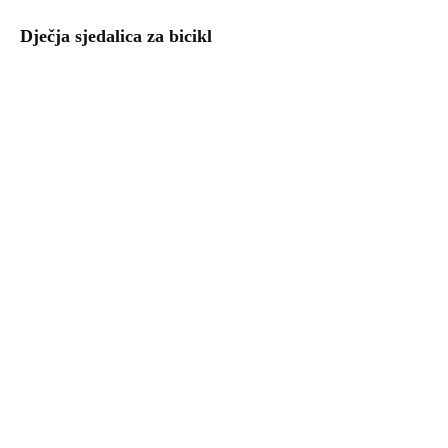
Dječja sjedalica za bicikl
Uzgoj povrća – kalendar