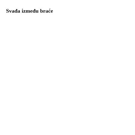
Svađa između braće
Uzgoj povrća – kalendar