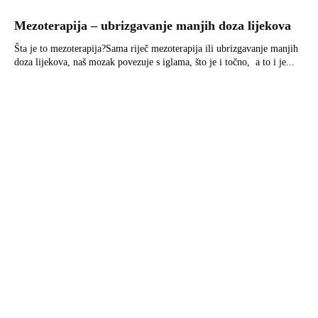
Mezoterapija – ubrizgavanje manjih doza lijekova
Šta je to mezoterapija?Sama riječ mezoterapija ili ubrizgavanje manjih
doza lijekova, naš mozak povezuje s iglama, što je i točno, a to i je...
Uzgoj povrća – kalendar