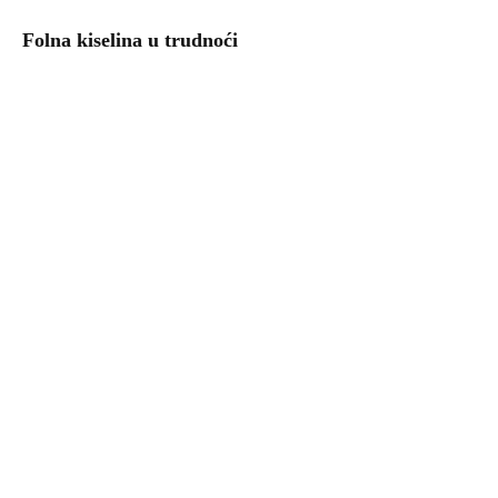
Folna kiselina u trudnoći
Uzgoj povrća – kalendar