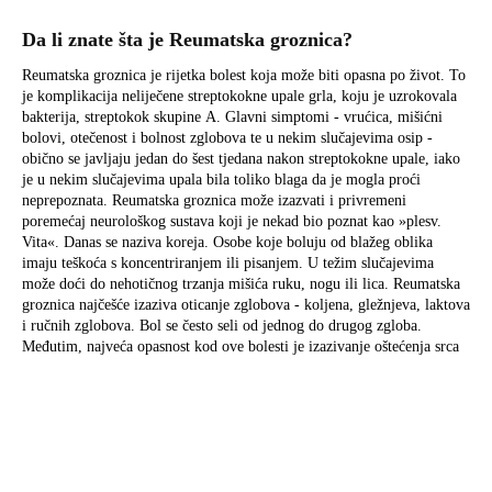
Da li znate šta je Reumatska groznica?
Reumatska groznica je rijetka bolest koja može biti opasna po život. To
je komplikacija neliječene streptokokne upale grla, koju je uzrokovala
bakterija, streptokok skupine A. Glavni simptomi - vrućica, mišićni
bolovi, otečenost i bolnost zglobova te u nekim slučajevima osip -
obično se javljaju jedan do šest tjedana nakon streptokokne upale, iako
je u nekim slučajevima upala bila toliko blaga da je mogla proći
neprepoznata. Reumatska groznica može izazvati i privremeni
poremećaj neurološkog sustava koji je nekad bio poznat kao »plesv.
Vita«. Danas se naziva koreja. Osobe koje boluju od blažeg oblika
imaju teškoća s koncentriranjem ili pisanjem. U težim slučajevima
može doći do nehotičnog trzanja mišića ruku, nogu ili lica. Reumatska
groznica najčešće izaziva oticanje zglobova - koljena, gležnjeva, laktova
i ručnih zglobova. Bol se često seli od jednog do drugog zgloba.
Međutim, najveća opasnost kod ove bolesti je izazivanje oštećenja srca