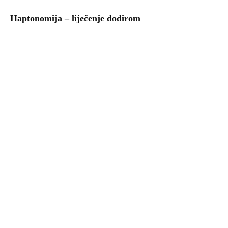
Haptonomija – liječenje dodirom
Uzgoj povrća – kalendar