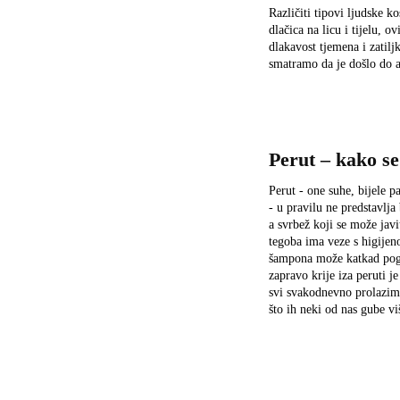
Različiti tipovi ljudske ko
dlačica na licu i tijelu, 
dlakavost tjemena i zatilj
smatramo da je došlo do a
Perut – kako se
Perut - one suhe, bijele p
- u pravilu ne predstavlj
a svrbež koji se može jav
tegoba ima veze s higijeno
šampona može katkad pogor
zapravo krije iza peruti 
svi svakodnevno prolazimo:
što ih neki od nas gube v