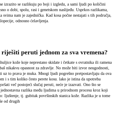
se izrazito se razlikuju po boji i izgledu, a sami ljudi po količini
ovisno o dobi, spolu, rasi i genetskom naslijeđu. Usprkos razlikama,
ka svima nam je zajednička. Kad kosa počne nestajati s tih područja,
lopecije, odnosno ćelavljenja.
 riješiti peruti jednom za sva vremena?
ahuljice kože koje neprestano skidate i četkate s ovratnika ili ramena
a baš nikakvu opasnost za zdravlje. No može biti izvor neugodnosti,
iti uz to prava je muka. Mnogi ljudi pogrešno pretpostavljaju da ova
m i s tim koliko često perete kosu. lako je istina da upotreba
šati več postojeći slučaj peruti, neće je izazvati. Ono što se
je jednostavna razlika među ljudima u prirodnom procesu kroz koji
 Ijuštenje, tj. gubitak površinskih stanica kože. Razlika je u tome
iše od drugih