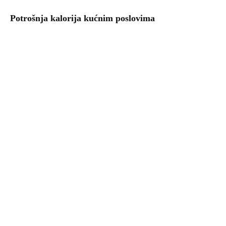
Potrošnja kalorija kućnim poslovima
Uzgoj povrća – kalendar