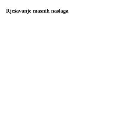
Rješavanje masnih naslaga
Uzgoj povrća – kalendar