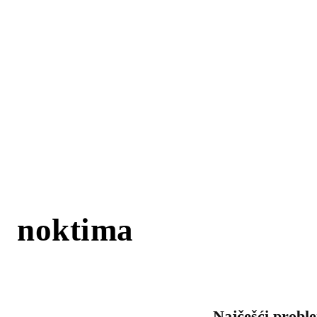
noktima
Najčešći probl