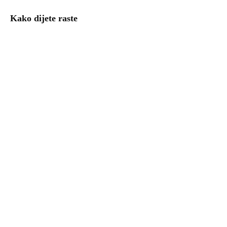
Kako dijete raste
Uzgoj povrća – kalendar