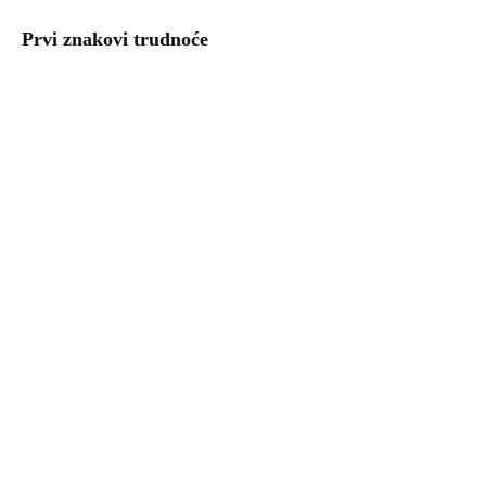
Prvi znakovi trudnoće
Uzgoj povrća – kalendar