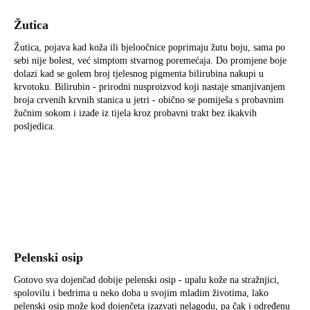
Žutica
Žutica, pojava kad koža ili bjeloočnice poprimaju žutu boju, sama po
sebi nije bolest, već simptom stvarnog poremećaja. Do promjene boje
dolazi kad se golem broj tjelesnog pigmenta bilirubina nakupi u
krvotoku. Bilirubin - prirodni nusproizvod koji nastaje smanjivanjem
broja crvenih krvnih stanica u jetri - obično se pomiješa s probavnim
žučnim sokom i izađe iz tijela kroz probavni trakt bez ikakvih
posljedica.
Pelenski osip
Gotovo sva dojenčad dobije pelenski osip - upalu kože na stražnjici,
spolovilu i bedrima u neko doba u svojim mladim životima, lako
pelenski osip može kod dojenčeta izazvati nelagodu, pa čak i određenu