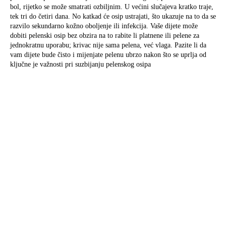
bol, rijetko se može smatrati ozbiljnim. U većini slučajeva kratko traje,
tek tri do četiri dana. No katkad će osip ustrajati, što ukazuje na to da se
razvilo sekundarno kožno oboljenje ili infekcija. Vaše dijete može
dobiti pelenski osip bez obzira na to rabite li platnene ili pelene za
jednokratnu uporabu; krivac nije sama pelena, već vlaga. Pazite li da
vam dijete bude čisto i mijenjate pelenu ubrzo nakon što se uprlja od
ključne je važnosti pri suzbijanju pelenskog osipa