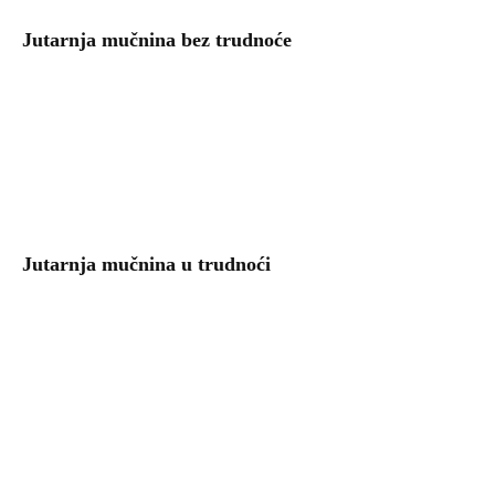
Jutarnja mučnina bez trudnoće
Jutarnja mučnina u trudnoći