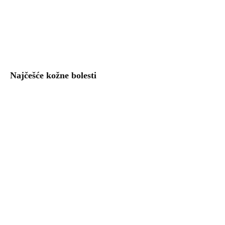
Najčešće kožne bolesti
Uzgoj povrća – kalendar