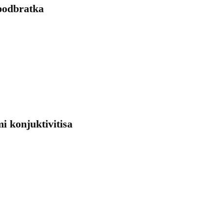
 podbratka
i konjuktivitisa