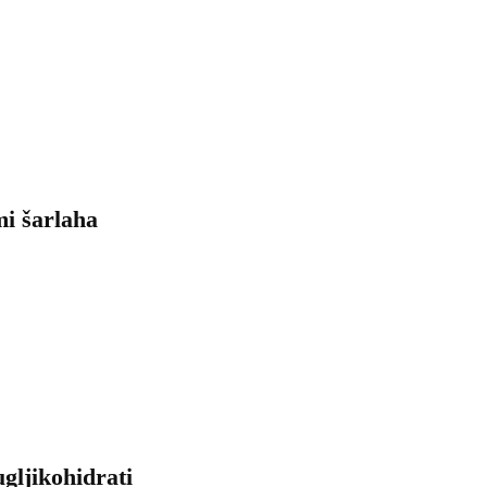
mi šarlaha
ugljikohidrati