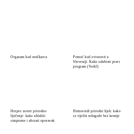
Orgazam kod muškarca
Pomoć kod ovisnosti u
Sloveniji: Kako odabrati pravi
program (Vodič)
Herpes zoster prirodno
Hemoroidi prirodni lijek: kako
liječenje: kako ublažiti
se riješiti nelagode bez kemije
simptome i ubrzati oporavak