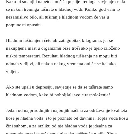
Kako bi smanjili napetost mišića poslije treninga savjetuje se da
se nakon treninga tuširate u hladnoj vodi. Koliko god vam to
nezamislivo bilo, ali tuširanje hladnom vodom će vas u
potpunosti opustiti.
Hladnim tuširanjem ćete ubrzati gubitak kilograma, jer se
nakupljena mast u organizmu brže troši ako je tijelo izloženo
niskoj temperaturi. Rezultati hladnog tuširanja ne mogu biti
odmah vidljivi, ali nakon nekog vremena oni će se itekako
vidjeti.
Ako ste upali u depresiju, savjetuje se da se tuširate samo
hladnom vodom, kako bi poboljšali svoje raspoloženje!
Jedan od najprirodnijih i najboljih načina za održavanje kvaliteta
kose je hladna voda, i to je poznato od davnina. Topla voda kosu
čini suhom, a za razliku od nje hladna voda je idealna za
otvaranje pora i sprečavanje ulazaka nečistoće u njih. Zbog