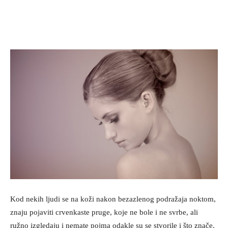
Kod nekih ljudi se na koži nakon bezazlenog podražaja noktom,
znaju pojaviti crvenkaste pruge, koje ne bole i ne svrbe, ali
ružno izgledaju i nemate pojma odakle su se stvorile i što znače.