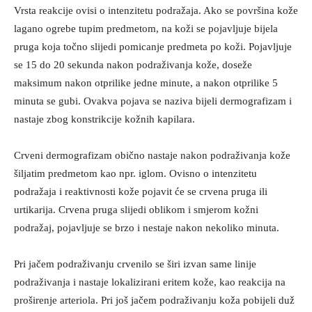
Vrsta reakcije ovisi o intenzitetu podražaja. Ako se površina kože
lagano ogrebe tupim predmetom, na koži se pojavljuje bijela
pruga koja točno slijedi pomicanje predmeta po koži. Pojavljuje
se 15 do 20 sekunda nakon podraživanja kože, doseže
maksimum nakon otprilike jedne minute, a nakon otprilike 5
minuta se gubi. Ovakva pojava se naziva bijeli dermografizam i
nastaje zbog konstrikcije kožnih kapilara.
Crveni dermografizam obično nastaje nakon podraživanja kože
šiljatim predmetom kao npr. iglom. Ovisno o intenzitetu
podražaja i reaktivnosti kože pojavit će se crvena pruga ili
urtikarija. Crvena pruga slijedi oblikom i smjerom kožni
podražaj, pojavljuje se brzo i nestaje nakon nekoliko minuta.
Pri jačem podraživanju crvenilo se širi izvan same linije
podraživanja i nastaje lokalizirani eritem kože, kao reakcija na
proširenje arteriola. Pri još jačem podraživanju koža pobijeli duž