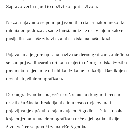
Zapravo većina ljudi to doživi koji put u životu.
Ne zabrinjavamo se puno pojavom tih crta jer nakon nekoliko
minuta od podražaja, same i nestanu te ne ostavljaju nikakve
posljedice za naše zdravlje, a ni estetske na našoj koži.
Pojava koja je gore opisana naziva se dermografizam, a definira
se kao pojava linearnih urtika na mjestu oštrog pritiska čvrstim
predmetom i jedan je od oblika fizikalne urtikarije. Razlikuje se
crveni i bijeli dermografizam.
Dermografizam ima najveću proširenost u drugom i trećem
desetljeću života. Reakcija nije imunosno uvjetovana i
pojavljivanje općenito traje manje od 5 godina. Dakle, osoba
koja odjednom ima dermografizam neće cijeli ga imati cijeli
život,već će se povući za najviše 5 godina.