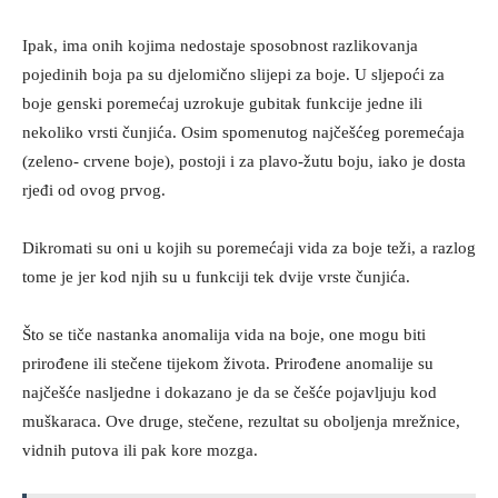
Ipak, ima onih kojima nedostaje sposobnost razlikovanja
pojedinih boja pa su djelomično slijepi za boje. U sljepoći za
boje genski poremećaj uzrokuje gubitak funkcije jedne ili
nekoliko vrsti čunjića. Osim spomenutog najčešćeg poremećaja
(zeleno- crvene boje), postoji i za plavo-žutu boju, iako je dosta
rjeđi od ovog prvog.
Dikromati su oni u kojih su poremećaji vida za boje teži, a razlog
tome je jer kod njih su u funkciji tek dvije vrste čunjića.
Što se tiče nastanka anomalija vida na boje, one mogu biti
prirođene ili stečene tijekom života. Prirođene anomalije su
najčešće nasljedne i dokazano je da se češće pojavljuju kod
muškaraca. Ove druge, stečene, rezultat su oboljenja mrežnice,
vidnih putova ili pak kore mozga.