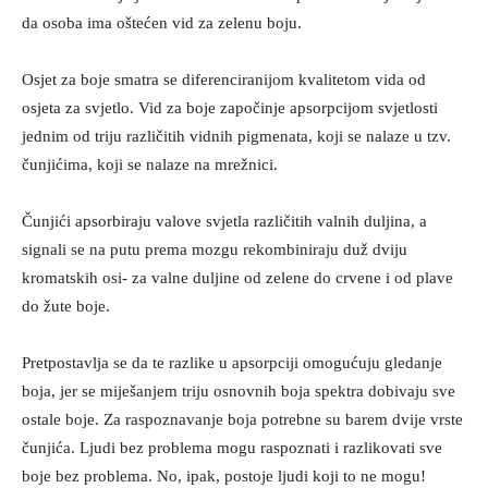
da osoba ima oštećen vid za zelenu boju.
Osjet za boje smatra se diferenciranijom kvalitetom vida od
osjeta za svjetlo. Vid za boje započinje apsorpcijom svjetlosti
jednim od triju različitih vidnih pigmenata, koji se nalaze u tzv.
čunjićima, koji se nalaze na mrežnici.
Čunjići apsorbiraju valove svjetla različitih valnih duljina, a
signali se na putu prema mozgu rekombiniraju duž dviju
kromatskih osi- za valne duljine od zelene do crvene i od plave
do žute boje.
Pretpostavlja se da te razlike u apsorpciji omogućuju gledanje
boja, jer se miješanjem triju osnovnih boja spektra dobivaju sve
ostale boje. Za raspoznavanje boja potrebne su barem dvije vrste
čunjića. Ljudi bez problema mogu raspoznati i razlikovati sve
boje bez problema. No, ipak, postoje ljudi koji to ne mogu!