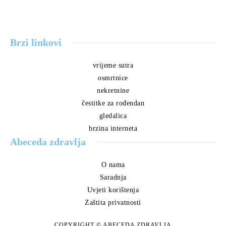
Brzi linkovi
vrijeme sutra
osmrtnice
nekretnine
čestitke za rođendan
gledalica
brzina interneta
Abeceda zdravlja
O nama
Saradnja
Uvjeti korištenja
Zaštita privatnosti
COPYRIGHT © ABECEDA ZDRAVLJA