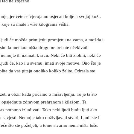
d tad neizbježno.
e, jer ćete se vjerojatno osjećati bolje u svojoj koži.
koje su imale i više kilograma viška.
. Ljudi će možda primijetiti promjenu na vama, a možda i
osim komentara ništa drugo ne trebate očekivati.
nemojte ih uzimati k srcu. Neki će biti zlobni, neki će
judi će, kao i u svemu, imati svoje motive. Ono što je
olite da vas pitaju onoliko koliko želite. Odrasla ste
zeti u obzir kada pričamo o mršavljenju. To je ta što
no opsjednute zdravom prehranom i kilažom. Ta
as potpuno izluđivati. Tako neki ljudi budu ljuti ako
savjesti. Nemojte tako doživljavati stvari. Ljudi ste i
treće što ste poželjeli, u tome stvarno nema ništa loše.