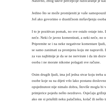
Naravno, zbog takve percepcije razočaranje je ka
Jedino što se može promijeniti je vaše samopouzdanj
Još ako govorimo o drastičnom mršavljenju osoba 
I to je pozitivan pomak, no sve ostalo ostaje isto
neće. Neki će javno komentirati, a neki neće, no 
Pripremite se i na neke negativne komentare ljudi, 
se samo zanimati za promjenu koju ste napravili. L
za vas najbitnije je da se ne nervirate i da im dozv
osoba i ne morate nikome polagati sve račune.
Osim drugih ljudi, ima još jedna stvar koju treba u
osobe koje su na dijeti vrlo lako postanu doslov
opsjednutost nije nimalo dobra, štoviše mogla bi v
primjerice pojedu nešto nezdravo. Osjećaju grižnju 
ako ste si priuštili neku palačinku, kolač ili nešto 