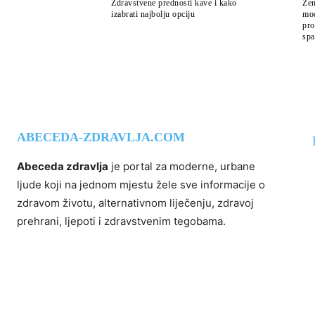
Zdravstvene prednosti kave i kako
Žen
izabrati najbolju opciju
mod
pro
spa
ABECEDA-ZDRAVLJA.COM
Abeceda zdravlja
je portal za moderne, urbane
ljude koji na jednom mjestu žele sve informacije o
zdravom životu, alternativnom liječenju, zdravoj
prehrani, ljepoti i zdravstvenim tegobama.