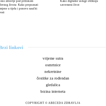
sko zdravlje pod pritiskom
Kako digitalne usluge oblikuju
ernog života: Kako prepoznati
savremeni život
mjene u tijelu i ponovo naučiti
vati
Brzi linkovi
vrijeme sutra
osmrtnice
nekretnine
čestitke za rođendan
gledalica
brzina interneta
COPYRIGHT © ABECEDA ZDRAVLJA