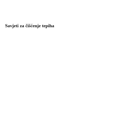
Savjeti za čišćenje tepiha
Uzgoj povrća – kalendar