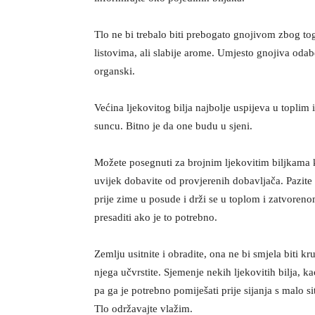
Tlo ne bi trebalo biti prebogato gnojivom zbog tog
listovima, ali slabije arome. Umjesto gnojiva oda
organski.
Većina ljekovitog bilja najbolje uspijeva u toplim
suncu. Bitno je da one budu u sjeni.
Možete posegnuti za brojnim ljekovitim biljkama k
uvijek dobavite od provjerenih dobavljača. Pazite 
prije zime u posude i drži se u toplom i zatvorenom
presaditi ako je to potrebno.
Zemlju usitnite i obradite, ona ne bi smjela biti kr
njega učvrstite. Sjemenje nekih ljekovitih bilja, ka
pa ga je potrebno pomiješati prije sijanja s malo s
Tlo održavajte vlažim.