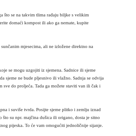
a što se na takvim tlima rađaju biljke s velikim
berite domaći kompost ili ako ga nemate, kupite
 i sunčanim mjesecima, ali ne izložene direktno na
oje se mogu uzgojiti iz sjemena. Sadnice ili sjeme
da sjeme ne bude pljesnivo ili vlažno. Sadnja se odvija
 sve do proljeća. Tada ga možete staviti van ili čak i
upna i suviše tvrda. Posijte sjeme plitko i zemlju iznad
o što su npr. majčina dušica ili origano, dosta je sitno
itnog pijeska. To će vam omogućiti jednoličnije sijanje.