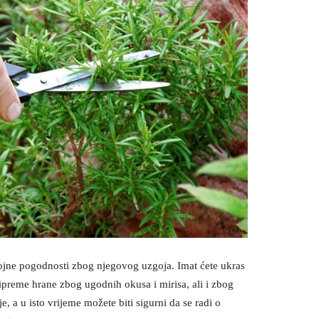
brojne pogodnosti zbog njegovog uzgoja. Imat ćete ukras
pripreme hrane zbog ugodnih okusa i mirisa, ali i zbog
nje, a u isto vrijeme možete biti sigurni da se radi o