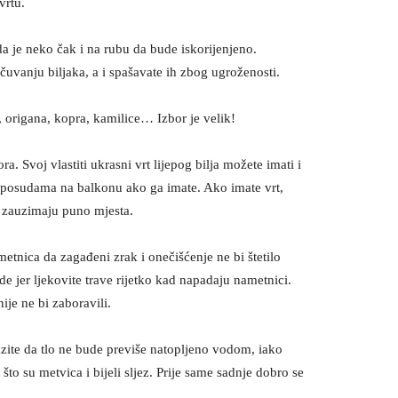
vrtu.
 da je neko čak i na rubu da bude iskorijenjeno.
očuvanju biljaka, a i spašavate ih zbog ugroženosti.
, origana, kopra, kamilice… Izbor je velik!
a. Svoj vlastiti ukrasni vrt lijepog bilja možete imati i
 posudama na balkonu ako ga imate. Ako imate vrt,
 zauzimaju puno mjesta.
etnica da zagađeni zrak i onečišćenje ne bi štetilo
ide jer ljekovite trave rijetko kad napadaju nametnici.
ije ne bi zaboravili.
azite da tlo ne bude previše natopljeno vodom, iako
 što su metvica i bijeli sljez. Prije same sadnje dobro se