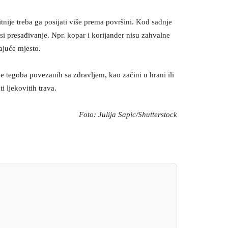
itnije treba ga posijati više prema površini. Kod sadnje
osi presađivanje. Npr. kopar i korijander nisu zahvalne
ajuće mjesto.
je tegoba povezanih sa zdravljem, kao začini u hrani ili
i ljekovitih trava.
Foto: Julija Sapic/Shutterstock