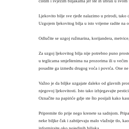
čistim i svježim biljakama jer ste ih ubrali u svom 
Ljekovito bilje sve rjeđe nalazimo u prirodi, tako
Uzgojem ljekovitog bilja u isto vrijeme radite na 
Odlučite se uzgoj ružmarina, korijandera, metvice
Za uzgoj ljekovitog bilja nije potrebno puno prostor
u teglicama smještenima na prozorima ili u većim
posadite ga između drugog voća i povrća. One ne
Važno je da biljke uzgajate daleko od glavnih prom
njegovoj ljekovitosti. Isto tako izbjegavajte pestic
Označite na papiriće gdje ste što posijali kako kasn
Pripremite tlo prije nego krenete sa sadnjom. Prip
neke biljke čak i zahtijevaju malo vlažnije tlo, kao
informirajte oko pojedinih biljaka.