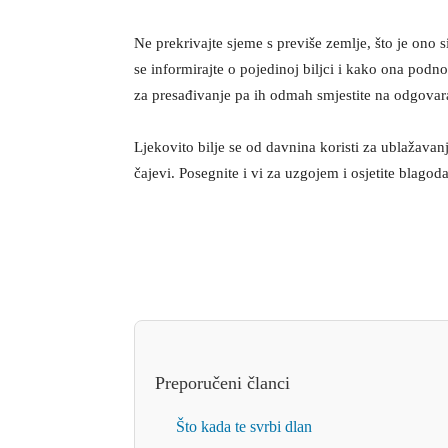
Ne prekrivajte sjeme s previše zemlje, što je ono s
se informirajte o pojedinoj biljci i kako ona podn
za presađivanje pa ih odmah smjestite na odgovar
Ljekovito bilje se od davnina koristi za ublažavan
čajevi. Posegnite i vi za uzgojem i osjetite blagodat
Preporučeni članci
Što kada te svrbi dlan