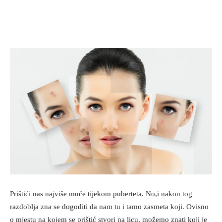
Prištići nas najviše muče tijekom puberteta. No,i nakon tog
razdoblja zna se dogoditi da nam tu i tamo zasmeta koji. Ovisno
o mjestu na kojem se prištić stvori na licu, možemo znati koji je