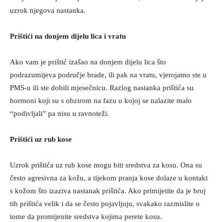
uzrok njegova nastanka.
Prištići na donjem dijelu lica i vratu
Ako vam je prištić izašao na donjem dijelu lica što
podrazumijeva područje brade, ili pak na vratu, vjerojatno ste u
PMS-u ili ste dobili mjesečnicu. Razlog nastanka prištića su
hormoni koji su s obzirom na fazu u kojoj se nalazite malo
“podivljali” pa nisu u ravnoteži.
Prištići uz rub kose
Uzrok prištića uz rub kose mogu biti sredstva za kosu. Ona su
često agresivna za kožu, a tijekom pranja kose dolaze u kontakt
s kožom što izaziva nastanak prištića. Ako primijetite da je broj
tih prištića velik i da se često pojavljuju, svakako razmislite o
tome da promijenite sredstva kojima perete kosu.