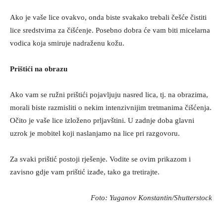
Ako je vaše lice ovakvo, onda biste svakako trebali češće čistiti
lice sredstvima za čišćenje. Posebno dobra će vam biti micelarna
vodica koja smiruje nadraženu kožu.
Prištići na obrazu
Ako vam se ružni prištići pojavljuju nasred lica, tj. na obrazima,
morali biste razmisliti o nekim intenzivnijim tretmanima čišćenja.
Očito je vaše lice izloženo prljavštini. U zadnje doba glavni
uzrok je mobitel koji naslanjamo na lice pri razgovoru.
Za svaki prištić postoji rješenje. Vodite se ovim prikazom i
zavisno gdje vam prištić izađe, tako ga tretirajte.
Foto: Yuganov Konstantin/Shutterstock