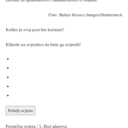
Zavodu za sjemenarstvo i rasadničarstvo u Osijeku.
Foto: Balazs Kovacs Images/Shutterstock
Koliko je ovaj post bio koristan?
Kliknite na zvjezdicu da biste ga ocijenili!
Pošalji ocjenu
Prosječna ocjena
/ 5. Broj glasova: