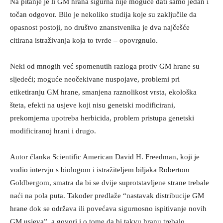
Na pitanje je li GM hrana sigurna nije moguće dati samo jedan i
točan odgovor. Bilo je nekoliko studija koje su zaključile da
opasnost postoji, no društvo znanstvenika je dva najčešće
citirana istraživanja koja to tvrde – opovrgnulo.
Neki od mnogih već spomenutih razloga protiv GM hrane su
sljedeći; moguće neočekivane nuspojave, problemi pri
etiketiranju GM hrane, smanjena raznolikost vrsta, ekološka
šteta, efekti na usjeve koji nisu genetski modificirani,
prekomjerna upotreba herbicida, problem pristupa genetski
modificiranoj hrani i drugo.
Autor članka Scientific American David H. Freedman, koji je
vodio intervju s biologom i istražiteljem biljaka Robertom
Goldbergom, smatra da bi se dvije suprotstavljene strane trebale
naći na pola puta. Također predlaže “nastavak distribucije GM
hrane dok se održava ili povećava sigurnosno ispitivanje novih
GM usjeva”, a govori i o tome da bi takvu hranu trebalo