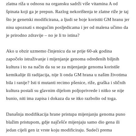
zlatna riža u odnosu na organsku sadrži više vitamina A od
špinata koji ga je prepun. Razlog nekorištenja te zlatne riže je taj
što je genetski modificirana, a ljudi se boje koristiti GM hranu jer
nisu upoznati s mogućim posljedicama i jer od malena učimo da
je prirodno zdravije – no je li to istina?
Ako u obzir uzmemo činjenicu da se prije 60-ak godina
započelo istraživanje i mijenjanje genoma određenih biljnih
kultura i to na način da su se za mijenjanje genoma koristile
kemikalije ili radijacija, nije li onda GM hrana u našim životima
bila i ranije? Isti ti mutanti recimo pšenice, riže, graška i sličnih
kultura postali su glavnim dijelom poljoprivrede i nitko se nije
bunio, niti ima zapisa i dokaza da se itko razbolio od toga.
Današnja modifikacija hrane pristupa mijenjanju genoma puno
blažim pristupom, gdje najčešće mijenjaju samo dio gena ili
jedan cijeli gen iz vrste koju modificiraju. Sudeći prema