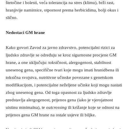
štetočine i bolesti, veća tolerancija na stres (klimu), brži rast,
hranjivije namirnice, otpornost prema herbicidima, bolji okus i
slično.
Nedostaci GM hrane
Kako govori Zavod za javno zdravstvo, potencijalni rizici za
ljudsko zdravlje se određuju se kroz sigurnosne procjene GM
hrane, a one uključuju: toksičnost, alergogenost, stabilnost
unesenog gena, specifične tvari koje mogu imati hranidbena ili
toksična svojstva, nutritivne učinske povezane s genetskom
modifikacijom, i potencijalne neželjene učinke koji mogu nastati
zbog unesenog gena. Od toga opasnost za ljudsko zdravlje
predstavlja alergogenost, prijenos gena (iako je vjerojatnost
uistinu minimalna), te
outcrossing
ili križanje koje se odnosi na
prijenos gena GM hrane na ostale usjeve ili biljke.