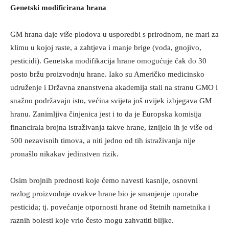
Genetski modificirana hrana
GM hrana daje više plodova u usporedbi s prirodnom, ne mari za
klimu u kojoj raste, a zahtjeva i manje brige (voda, gnojivo,
pesticidi). Genetska modifikacija hrane omogućuje čak do 30
posto bržu proizvodnju hrane. Iako su Američko medicinsko
udruženje i Državna znanstvena akademija stali na stranu GMO i
snažno podržavaju isto, većina svijeta još uvijek izbjegava GM
hranu. Zanimljiva činjenica jest i to da je Europska komisija
financirala brojna istraživanja takve hrane, iznijelo ih je više od
500 nezavisnih timova, a niti jedno od tih istraživanja nije
pronašlo nikakav jedinstven rizik.
Osim brojnih prednosti koje ćemo navesti kasnije, osnovni
razlog proizvodnje ovakve hrane bio je smanjenje uporabe
pesticida; tj. povećanje otpornosti hrane od štetnih nametnika i
raznih bolesti koje vrlo često mogu zahvatiti biljke.