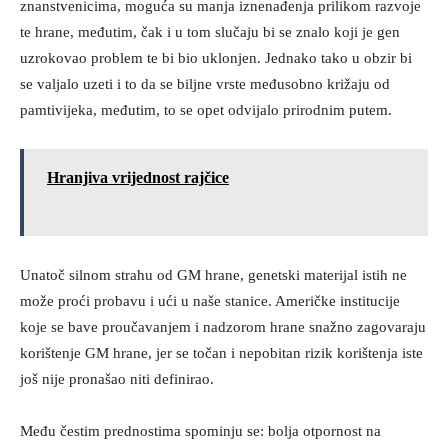
znanstvenicima, moguća su manja iznenađenja prilikom razvoje
te hrane, međutim, čak i u tom slučaju bi se znalo koji je gen
uzrokovao problem te bi bio uklonjen. Jednako tako u obzir bi
se valjalo uzeti i to da se biljne vrste međusobno križaju od
pamtivijeka, međutim, to se opet odvijalo prirodnim putem.
Hranjiva vrijednost rajčice
Unatoč silnom strahu od GM hrane, genetski materijal istih ne
može proći probavu i ući u naše stanice. Američke institucije
koje se bave proučavanjem i nadzorom hrane snažno zagovaraju
korištenje GM hrane, jer se točan i nepobitan rizik korištenja iste
još nije pronašao niti definirao.
Među čestim prednostima spominju se: bolja otpornost na