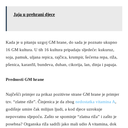
Jaja u prehrani djece
Kada je u pitanju uzgoj GM hrane, do sada je poznato ukupno
16 GM kultura. U tih 16 kultura pripadaju sljedeće: kukuruz,
soja, pamuk, uljana repica, rajčica, krumpir, šećerna repa, riža,
pšenica, karanfil, bundeva, duhan, cikorija, lan, dinja i papaja.
Prednosti GM hrane
Najčešći primjer za prikaz pozitivne strane GM hrane je primjer
tzv. “zlatne riže”. Činjenica je da zbog
nedostatka vitamina A
,
godišnje umire čak milijun ljudi, a kod djece uzrokuje
nepovratnu sljepoću. Zašto se spominje “zlatna riža” i zašto je
posebna? Organska riža sadrži jako mali udio A vitamina, dok