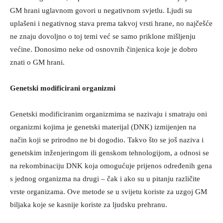
GM hrani uglavnom govori u negativnom svjetlu. Ljudi su
uplašeni i negativnog stava prema takvoj vrsti hrane, no najčešće
ne znaju dovoljno o toj temi već se samo priklone mišljenju
većine. Donosimo neke od osnovnih činjenica koje je dobro
znati o GM hrani.
Genetski modificirani organizmi
Genetski modificiranim organizmima se nazivaju i smatraju oni
organizmi kojima je genetski materijal (DNK) izmijenjen na
način koji se prirodno ne bi dogodio. Takvo što se još naziva i
genetskim inženjeringom ili genskom tehnologijom, a odnosi se
na rekombinaciju DNK koja omogućuje prijenos određenih gena
s jednog organizma na drugi – čak i ako su u pitanju različite
vrste organizama. Ove metode se u svijetu koriste za uzgoj GM
biljaka koje se kasnije koriste za ljudsku prehranu.