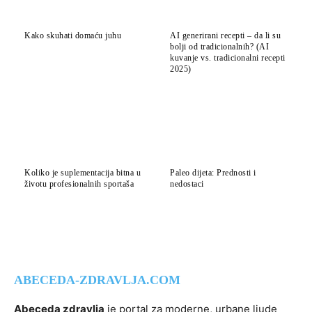
Kako skuhati domaću juhu
AI generirani recepti – da li su
bolji od tradicionalnih? (AI
kuvanje vs. tradicionalni recepti
2025)
Koliko je suplementacija bitna u
Paleo dijeta: Prednosti i
životu profesionalnih sportaša
nedostaci
ABECEDA-ZDRAVLJA.COM
Abeceda zdravlja
je portal za moderne, urbane ljude