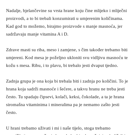
Nadalje, bjelančevine su vrsta hrane koju čine mlijeko i mliječni
proizvodi, a to bi trebali konzumirati u umjerenim količinama.
Kad god to možemo, birajmo proizvode s manje masnoća, jer
sadržavaju manje vitamina A i D.
Zdrave masti su riba, meso i zamjene, s čim također trebamo biti
umjereni. Kod mesa je poželjno ukloniti svu vidljivu masnoću te
kožu s mesa. Ribu, i to plavu, bi trebalo jesti dvaput tjedno.
Zadnja grupa je ona koja bi trebala biti i zadnja po količini. To je
hrana koja sadrži masnoće i šećere, a takvu hranu ne treba jesti
često. Tu spadaju čipsevi, kolači, keksi, čokolade, a ta je hrana
siromašna vitaminima i mineralima pa je nemamo zašto jesti
često.
U hrani trebamo uživati i mi i naše tijelo, stoga trebamo