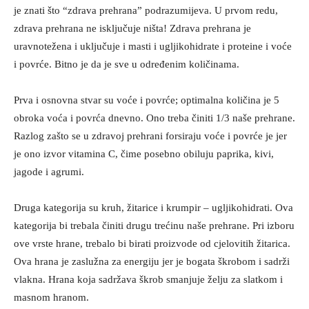
je znati što “zdrava prehrana” podrazumijeva. U prvom redu,
zdrava prehrana ne isključuje ništa! Zdrava prehrana je
uravnotežena i uključuje i masti i ugljikohidrate i proteine i voće
i povrće. Bitno je da je sve u određenim količinama.
Prva i osnovna stvar su voće i povrće; optimalna količina je 5
obroka voća i povrća dnevno. Ono treba činiti 1/3 naše prehrane.
Razlog zašto se u zdravoj prehrani forsiraju voće i povrće je jer
je ono izvor vitamina C, čime posebno obiluju paprika, kivi,
jagode i agrumi.
Druga kategorija su kruh, žitarice i krumpir – ugljikohidrati. Ova
kategorija bi trebala činiti drugu trećinu naše prehrane. Pri izboru
ove vrste hrane, trebalo bi birati proizvode od cjelovitih žitarica.
Ova hrana je zaslužna za energiju jer je bogata škrobom i sadrži
vlakna. Hrana koja sadržava škrob smanjuje želju za slatkom i
masnom hranom.