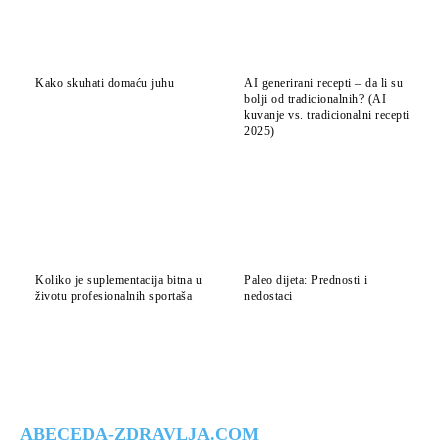
Kako skuhati domaću juhu
AI generirani recepti – da li su
bolji od tradicionalnih? (AI
kuvanje vs. tradicionalni recepti
2025)
Koliko je suplementacija bitna u
Paleo dijeta: Prednosti i
životu profesionalnih sportaša
nedostaci
ABECEDA-ZDRAVLJA.COM