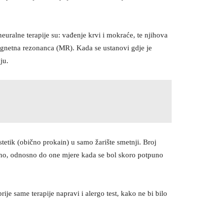
euralne terapije su: vađenje krvi i mokraće, te njihova
agnetna rezonanca (MR). Kada se ustanovi gdje je
ju.
stetik (obično prokain) u samo žarište smetnji. Broj
ljeno, odnosno do one mjere kada se bol skoro potpuno
prije same terapije napravi i alergo test, kako ne bi bilo