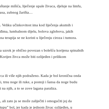
štanje mišića, liječenje upale živaca, djeluje na limfu,
inusa, zubnog žarišta…
 Veliku učinkovitost ima kod liječenja akutnih i
 leđima, lumbalnom dijelu, bolova zglobova, jakih
 terapija se ne koristi u liječenju ciroza i tumora.
a uzrok je obično povezan s bolešću korijena spinalnih
Korijen živca može biti ozlijeđen i prilikom
vca ili više njih podraženo. Kada je bol kronična onda
ci, trnu noge ili ruke, a postoji i šansa da noge budu
 na njih, a to se zove lagana paraliza.
 ali zato ju se može zaliječiti i omogućiti joj da
upu” bol, jer kada je jednom živac ozlijeđen, u