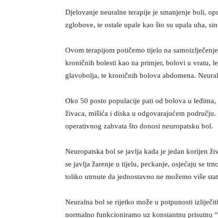
Djelovanje neuralne terapije je smanjenje boli, opu
zglobove, te ostale upale kao što su upala uha, s
Ovom terapijom potičemo tijelo na samoizlječenje.
kroničnih bolesti kao na primjer, bolovi u vratu,
glavobolja, te kroničnih bolova abdomena. Neuralna
Oko 50 posto populacije pati od bolova u leđima, 
živaca, mišića i diska u odgovarajućem području. 
operativnog zahvata što donosi neuropatsku bol.
Neuropatska bol se javlja kada je jedan korijen ži
se javlja žarenje u tijelu, peckanje, osjećaju se trn
toliko utrnute da jednostavno ne možemo više stati
Neuralna bol se rijetko može u potpunosti izliječiti,
normalno funkcioniramo uz konstantnu prisutnu “t