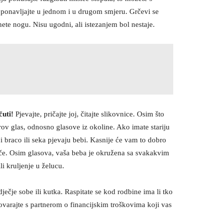
ponavljajte u jednom i u drugom smjeru. Grčevi se
nete nogu. Nisu ugodni, ali istezanjem bol nestaje.
čuti!
Pjevajte, pričajte joj, čitajte slikovnice. Osim što
rov glas, odnosno glasove iz okoline. Ako imate stariju
ji braco ili seka pjevaju bebi. Kasnije će vam to dobro
enče. Osim glasova, vaša beba je okružena sa svakakvim
i kruljenje u želucu.
ječje sobe ili kutka. Raspitate se kod rodbine ima li tko
zgovarajte s partnerom o financijskim troškovima koji vas