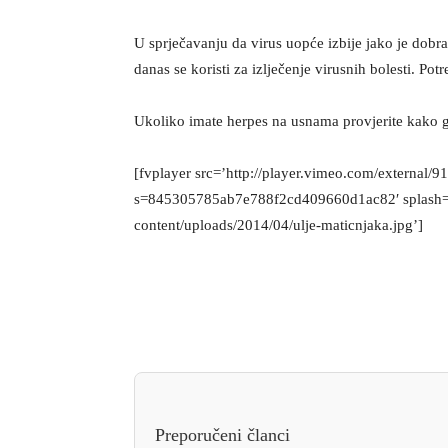
U sprječavanju da virus uopće izbije jako je dobra 
danas se koristi za izlječenje virusnih bolesti. P
Ukoliko imate herpes na usnama provjerite kako ga
[fvplayer src=’http://player.vimeo.com/external
s=845305785ab7e788f2cd409660d1ac82′ splash=’
content/uploads/2014/04/ulje-maticnjaka.jpg’]
Preporučeni članci