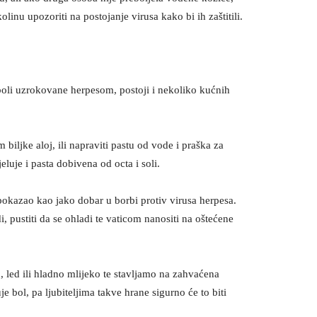
linu upozoriti na postojanje virusa kako bi ih zaštitili.
oli uzrokovane herpesom, postoji i nekoliko kućnih
 biljke aloj, ili napraviti pastu od vode i praška za
eluje i pasta dobivena od octa i soli.
pokazao kao jako dobar u borbi protiv virusa herpesa.
i, pustiti da se ohladi te vaticom nanositi na oštećene
, led ili hladno mlijeko te stavljamo na zahvaćena
e bol, pa ljubiteljima takve hrane sigurno će to biti