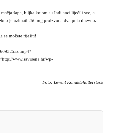
mačja šapa, biljka kojom su Indijanci liječili sve, a
otrebno je uzimati 250 mg proizvoda dva puta dnevno.
 se možete riješiti!
/91609325.sd.mp4?
http://www.savrsena.hr/wp-
Foto: Levent Konuk/Shutterstock