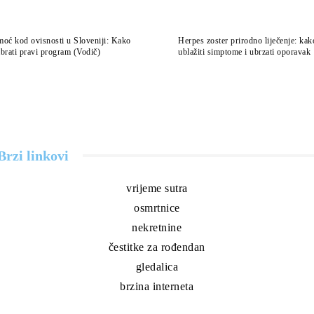
oć kod ovisnosti u Sloveniji: Kako
Herpes zoster prirodno liječenje: kak
brati pravi program (Vodič)
ublažiti simptome i ubrzati oporavak
Brzi linkovi
vrijeme sutra
osmrtnice
nekretnine
čestitke za rođendan
gledalica
brzina interneta