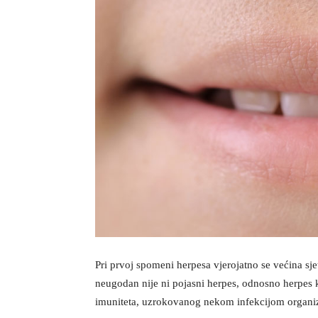
Pri prvoj spomeni herpesa vjerojatno se većina sj
neugodan nije ni pojasni herpes, odnosno herpes koj
imuniteta, uzrokovanog nekom infekcijom organiz