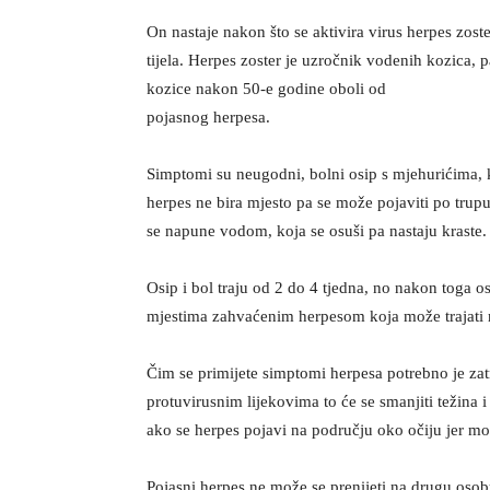
On nastaje nakon što se aktivira virus herpes zost
tijela. Herpes zoster je uzročnik vodenih kozica, 
kozice nakon 50-e godine oboli od
pojasnog herpesa.
Simptomi su neugodni, bolni osip s mjehurićima, koj
herpes ne bira mjesto pa se može pojaviti po trup
se napune vodom, koja se osuši pa nastaju kraste.
Osip i bol traju od 2 do 4 tjedna, no nakon toga o
mjestima zahvaćenim herpesom koja može trajati 
Čim se primijete simptomi herpesa potrebno je zatr
protuvirusnim lijekovima to će se smanjiti težina 
ako se herpes pojavi na području oko očiju jer mo
Pojasni herpes ne može se prenijeti na drugu osob