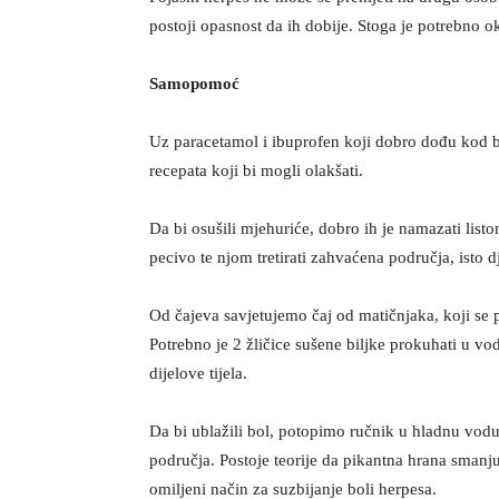
postoji opasnost da ih dobije. Stoga je potrebno oko
Samopomoć
Uz paracetamol i ibuprofen koji dobro dođu kod b
recepata koji bi mogli olakšati.
Da bi osušili mjehuriće, dobro ih je namazati listom
pecivo te njom tretirati zahvaćena područja, isto dj
Od čajeva savjetujemo čaj od matičnjaka, koji se 
Potrebno je 2 žličice sušene biljke prokuhati u vod
dijelove tijela.
Da bi ublažili bol, potopimo ručnik u hladnu vodu
područja. Postoje teorije da pikantna hrana smanjuj
omiljeni način za suzbijanje boli herpesa.