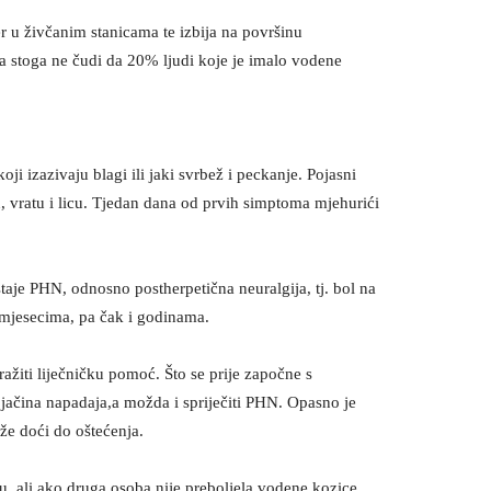
er u živčanim stanicama te izbija na površinu
pa stoga ne čudi da 20% ljudi koje je imalo vodene
i izazivaju blagi ili jaki svrbež i peckanje. Pojasni
u, vratu i licu. Tjedan dana od prvih simptoma mjehurići
staje PHN, odnosno postherpetična neuralgija, tj. bol na
mjesecima, pa čak i godinama.
ažiti liječničku pomoć. Što se prije započne s
i jačina napadaja,a možda i spriječiti PHN. Opasno je
že doći do oštećenja.
u, ali ako druga osoba nije preboljela vodene kozice,