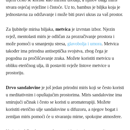
stvara osjećaj svježine i čistoće. Uz to, bambus je biljka koja je
jednostavna za održavanje i može biti pravi ukras za vaš prostor.
Za ljubitelje mirisa biljaka,
metvica
je izvrstan izbor. Njezin
svjež, mentolasti miris je odličan za prozračivanje prostora i
može pomoći u smanjenju stresa,
glavobolja i umora
. Metvica
također ima prirodna antiseptička svojstva, zbog čega je
pogodna za pročišćavanje zraka. Možete koristiti metvicu u
obliku eteričnog ulja, ili postaviti svježe listove metvice u
prostoriju.
Drvo sandalovine
je još jedan prirodni miris koji se često koristi
u meditativnim i opuštajućim prostorima. Miris sandalovine ima
smirujući učinak i često se koristi u aromaterapiji. Možete
koristiti eterično ulje sandalovine u difuzoru, a njegov bogat i
zemljan miris pomoći će u stvaranju mirne, spokojne atmosfere.