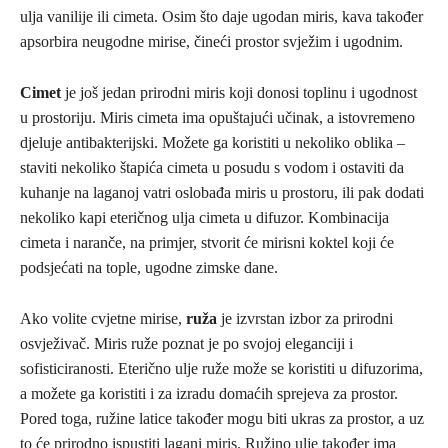
ulja vanilije ili cimeta. Osim što daje ugodan miris, kava također
apsorbira neugodne mirise, čineći prostor svježim i ugodnim.
Cimet
je još jedan prirodni miris koji donosi toplinu i ugodnost
u prostoriju. Miris cimeta ima opuštajući učinak, a istovremeno
djeluje antibakterijski. Možete ga koristiti u nekoliko oblika –
staviti nekoliko štapića cimeta u posudu s vodom i ostaviti da
kuhanje na laganoj vatri oslobađa miris u prostoru, ili pak dodati
nekoliko kapi eteričnog ulja cimeta u difuzor. Kombinacija
cimeta i naranče, na primjer, stvorit će mirisni koktel koji će
podsjećati na tople, ugodne zimske dane.
Ako volite cvjetne mirise,
ruža
je izvrstan izbor za prirodni
osvježivač. Miris ruže poznat je po svojoj eleganciji i
sofisticiranosti. Eterično ulje ruže može se koristiti u difuzorima,
a možete ga koristiti i za izradu domaćih sprejeva za prostor.
Pored toga, ružine latice također mogu biti ukras za prostor, a uz
to će prirodno ispustiti lagani miris. Ružino ulje također ima