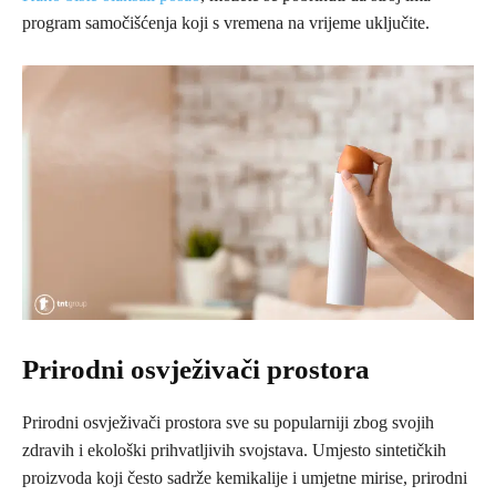
program samočišćenja koji s vremena na vrijeme uključite.
Prirodni osvježivači prostora
Prirodni osvježivači prostora sve su popularniji zbog svojih
zdravih i ekološki prihvatljivih svojstava. Umjesto sintetičkih
proizvoda koji često sadrže kemikalije i umjetne mirise, prirodni