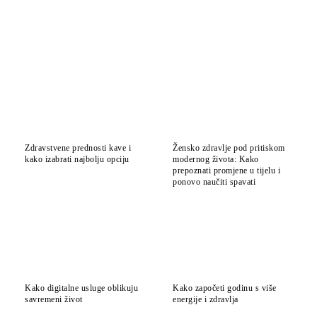
Zdravstvene prednosti kave i
Žensko zdravlje pod pritiskom
kako izabrati najbolju opciju
modernog života: Kako
prepoznati promjene u tijelu i
ponovo naučiti spavati
Kako digitalne usluge oblikuju
Kako započeti godinu s više
savremeni život
energije i zdravlja