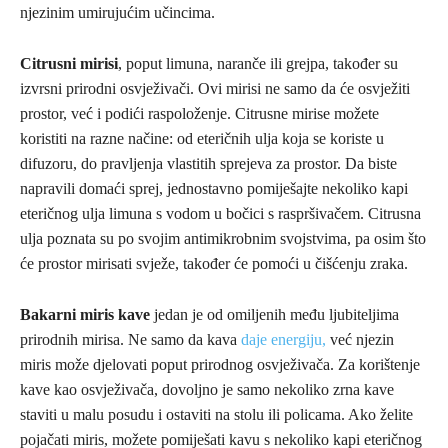
njezinim umirujućim učincima.
Citrusni mirisi
, poput limuna, naranče ili grejpa, također su
izvrsni prirodni osvježivači. Ovi mirisi ne samo da će osvježiti
prostor, već i podići raspoloženje. Citrusne mirise možete
koristiti na razne načine: od eteričnih ulja koja se koriste u
difuzoru, do pravljenja vlastitih sprejeva za prostor. Da biste
napravili domaći sprej, jednostavno pomiješajte nekoliko kapi
eteričnog ulja limuna s vodom u bočici s raspršivačem. Citrusna
ulja poznata su po svojim antimikrobnim svojstvima, pa osim što
će prostor mirisati svježe, također će pomoći u čišćenju zraka.
Bakarni miris kave
jedan je od omiljenih među ljubiteljima
prirodnih mirisa. Ne samo da kava
daje energiju,
već njezin
miris može djelovati poput prirodnog osvježivača. Za korištenje
kave kao osvježivača, dovoljno je samo nekoliko zrna kave
staviti u malu posudu i ostaviti na stolu ili policama. Ako želite
pojačati miris, možete pomiješati kavu s nekoliko kapi eteričnog