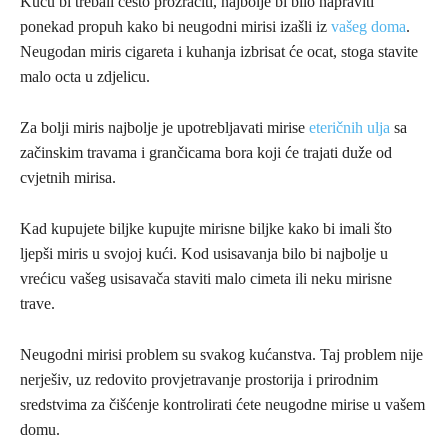
Kuću bi trebali često prozračiti, najbolje bi bilo napraviti
ponekad propuh kako bi neugodni mirisi izašli iz
vašeg doma
.
Neugodan miris cigareta i kuhanja izbrisat će ocat, stoga stavite
malo octa u zdjelicu.
Za bolji miris najbolje je upotrebljavati mirise
eteričnih ulja
sa
začinskim travama i grančicama bora koji će trajati duže od
cvjetnih mirisa.
Kad kupujete biljke kupujte mirisne biljke kako bi imali što
ljepši miris u svojoj kući. Kod usisavanja bilo bi najbolje u
vrećicu vašeg usisavača staviti malo cimeta ili neku mirisne
trave.
Neugodni mirisi problem su svakog kućanstva. Taj problem nije
nerješiv, uz redovito provjetravanje prostorija i prirodnim
sredstvima za čišćenje kontrolirati ćete neugodne mirise u vašem
domu.