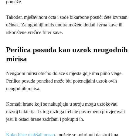
pomaže.
Također, mješavinom octa i sode bikarbone postići ćete izvrstan
učinak. Za ugodniji miris unutra možete dodati i zrna kave ili
iskorištene vrećice filter kave.
Perilica posuđa kao uzrok neugodnih
mirisa
Neugodni mirisi obično dolaze s mjesta gdje ima puno vlage.
Perilica posuđa ponekad može biti potencijalni uzrok ovih
neugodnih mirisa.
Komadi hrane koji se nakupljaju u stroju mogu uzrokovati
razvoj bakterija. Iz tog razloga trebate povremeno provjeravati
jesu li ostaci hrane zadržani i pokupiti ih.
Kako biste olakšali posao
, možete se pobrinuti da stroj ima