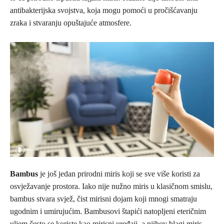
antibakterijska svojstva, koja mogu pomoći u pročišćavanju
zraka i stvaranju opuštajuće atmosfere.
Bambus
je još jedan prirodni miris koji se sve više koristi za
osvježavanje prostora. Iako nije nužno miris u klasičnom smislu,
bambus stvara svjež, čist mirisni dojam koji mnogi smatraju
ugodnim i umirujućim. Bambusovi štapići natopljeni eteričnim
uljem često se koriste kao mirisni uređaji, a njihov blagi miris