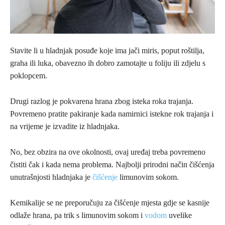
Stavite li u hladnjak posuđe koje ima jači miris, poput roštilja,
graha ili luka, obavezno ih dobro zamotajte u foliju ili zdjelu s
poklopcem.
Drugi razlog je pokvarena hrana zbog isteka roka trajanja.
Povremeno pratite pakiranje kada namirnici istekne rok trajanja i
na vrijeme je izvadite iz hladnjaka.
No, bez obzira na ove okolnosti, ovaj uređaj treba povremeno
čistiti čak i kada nema problema. Najbolji prirodni način čišćenja
unutrašnjosti hladnjaka je
čišćenje
limunovim sokom.
Kemikalije se ne preporučuju za čišćenje mjesta gdje se kasnije
odlaže hrana, pa trik s limunovim sokom i
vodom
uvelike