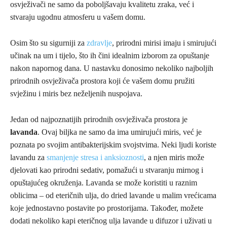
osvježivači ne samo da poboljšavaju kvalitetu zraka, već i
stvaraju ugodnu atmosferu u vašem domu.
Osim što su sigurniji za
zdravlje
, prirodni mirisi imaju i smirujući
učinak na um i tijelo, što ih čini idealnim izborom za opuštanje
nakon napornog dana. U nastavku donosimo nekoliko najboljih
prirodnih osvježivača prostora koji će vašem domu pružiti
svježinu i miris bez neželjenih nuspojava.
Jedan od najpoznatijih prirodnih osvježivača prostora je
lavanda
. Ovaj biljka ne samo da ima umirujući miris, već je
poznata po svojim antibakterijskim svojstvima. Neki ljudi koriste
lavandu za
smanjenje stresa i anksioznosti
, a njen miris može
djelovati kao prirodni sedativ, pomažući u stvaranju mirnog i
opuštajućeg okruženja. Lavanda se može koristiti u raznim
oblicima – od eteričnih ulja, do dried lavande u malim vrećicama
koje jednostavno postavite po prostorijama. Također, možete
dodati nekoliko kapi eteričnog ulja lavande u difuzor i uživati u