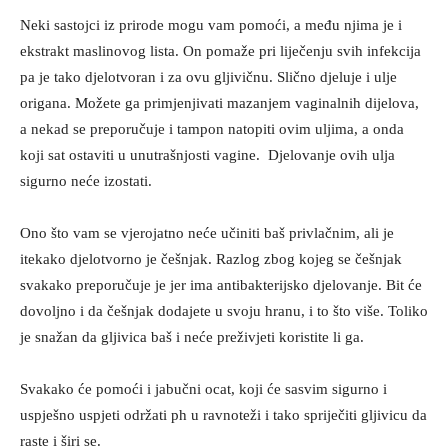
Neki sastojci iz prirode mogu vam pomoći, a među njima je i
ekstrakt maslinovog lista. On pomaže pri liječenju svih infekcija
pa je tako djelotvoran i za ovu gljivičnu. Slično djeluje i ulje
origana. Možete ga primjenjivati mazanjem vaginalnih dijelova,
a nekad se preporučuje i tampon natopiti ovim uljima, a onda
koji sat ostaviti u unutrašnjosti vagine. Djelovanje ovih ulja
sigurno neće izostati.
Ono što vam se vjerojatno neće učiniti baš privlačnim, ali je
itekako djelotvorno je češnjak. Razlog zbog kojeg se češnjak
svakako preporučuje je jer ima antibakterijsko djelovanje. Bit će
dovoljno i da češnjak dodajete u svoju hranu, i to što više. Toliko
je snažan da gljivica baš i neće preživjeti koristite li ga.
Svakako će pomoći i jabučni ocat, koji će sasvim sigurno i
uspješno uspjeti održati ph u ravnoteži i tako spriječiti gljivicu da
raste i širi se.