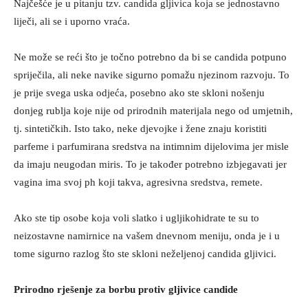
Najčešće je u pitanju tzv. candida gljivica koja se jednostavno
liječi, ali se i uporno vraća.
Ne može se reći što je točno potrebno da bi se candida potpuno
spriječila, ali neke navike sigurno pomažu njezinom razvoju. To
je prije svega uska odjeća, posebno ako ste skloni nošenju
donjeg rublja koje nije od prirodnih materijala nego od umjetnih,
tj. sintetičkih. Isto tako, neke djevojke i žene znaju koristiti
parfeme i parfumirana sredstva na intimnim dijelovima jer misle
da imaju neugodan miris. To je također potrebno izbjegavati jer
vagina ima svoj ph koji takva, agresivna sredstva, remete.
Ako ste tip osobe koja voli slatko i ugljikohidrate te su to
neizostavne namirnice na vašem dnevnom meniju, onda je i u
tome sigurno razlog što ste skloni neželjenoj candida gljivici.
Prirodno rješenje za borbu protiv gljivice candide