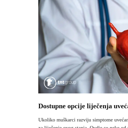
Dostupne opcije liječenja uveć
Ukoliko muškarci razviju simptome uvećane
za liječenje ovog stanja. Ovdje su neke od 