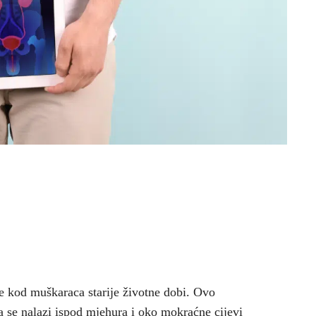
e kod muškaraca starije životne dobi. Ovo
a se nalazi ispod mjehura i oko mokraćne cijevi