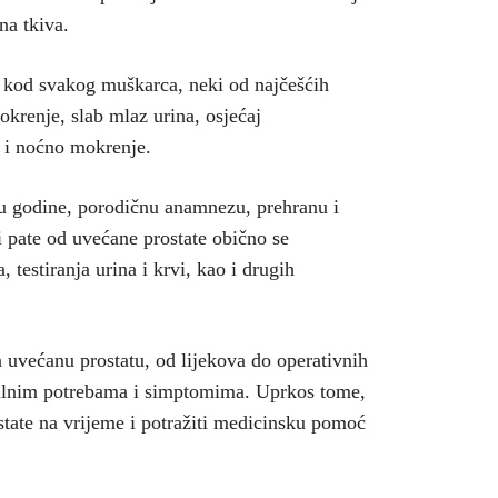
na tkiva.
i kod svakog muškarca, neki od najčešćih
krenje, slab mlaz urina, osjećaj
u i noćno mokrenje.
ju godine, porodičnu anamnezu, prehranu i
 pate od uvećane prostate obično se
 testiranja urina i krvi, kao i drugih
za uvećanu prostatu, od lijekova do operativnih
dualnim potrebama i simptomima. Uprkos tome,
tate na vrijeme i potražiti medicinsku pomoć