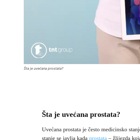
Šta je uvećana prostata?
Šta je uvećana prostata?
Uvećana prostata je često medicinsko stanj
stanje se javlja kada
prostata
– žlijezda koj