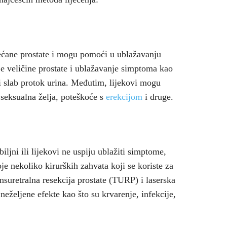
većane prostate i mogu pomoći u ublažavanju
e veličine prostate i ublažavanje simptoma kao
i slab protok urina. Međutim, lijekovi mogu
 seksualna želja, poteškoće s
erekcijom
i druge.
ljni ili lijekovi ne uspiju ublažiti simptome,
e nekoliko kirurških zahvata koji se koriste za
ansuretralna resekcija prostate (TURP) i laserska
neželjene efekte kao što su krvarenje, infekcije,