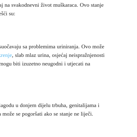
aj na svakodnevni život muškaraca. Ovo stanje
šći su:
suočavaju sa problemima uriniranja. Ovo može
renje
, slab mlaz urina, osjećaj neispražnjenosti
ogu biti izuzetno neugodni i utjecati na
agodu u donjem dijelu trbuha, genitalijama i
 može se pogoršati ako se stanje ne liječi.