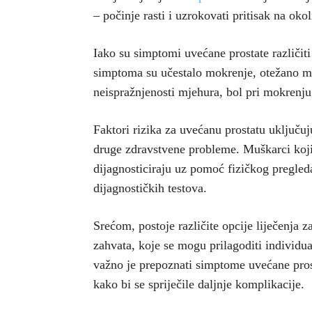
– počinje rasti i uzrokovati pritisak na okol
Iako su simptomi uvećane prostate različit
simptoma su učestalo mokrenje, otežano mo
neispražnjenosti mjehura, bol pri mokrenj
Faktori rizika za uvećanu prostatu uključu
druge zdravstvene probleme. Muškarci koji
dijagnosticiraju uz pomoć fizičkog pregleda,
dijagnostičkih testova.
Srećom, postoje različite opcije liječenja 
zahvata, koje se mogu prilagoditi indivi
važno je prepoznati simptome uvećane pros
kako bi se spriječile daljnje komplikacije.