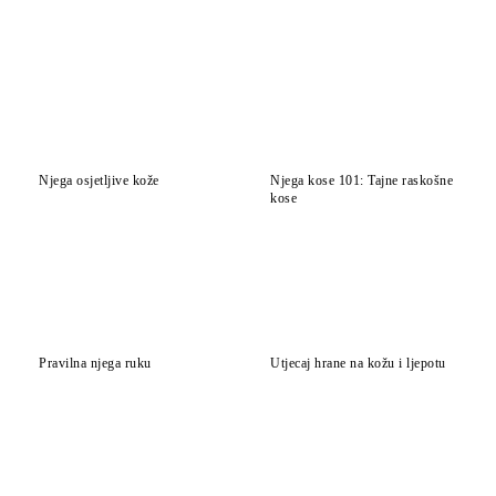
Njega osjetljive kože
Njega kose 101: Tajne raskošne
kose
Pravilna njega ruku
Utjecaj hrane na kožu i ljepotu