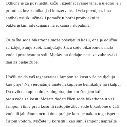
Odlična je za posvijetliti kožu i izjednačavanje tena, a ujedno je i
prirodna, bez kemikalija i konzervansa i vrlo povoljna. Ima
antibakterijski učinak i pomaže u borbi protiv akni te
bakterijskim infekcijama na rukama i stopalima.
Osim što soda bikarbona može posvijetliti kožu, ona je odlična
za izbjeljivanje zubi. Izmiješajte žlicu sode bikarbone s malo
vode i prstohvatom soli. Mješavinu dodajte pasti za zube svaki
dan za bjelje zube.
Uočili ste da vaš regenerator i šampon za kosu više ne djeluju
kao prije? Najvjerojatnije imate nakupljene kemikalije na skalpu.
Do ovih nakupina dolazi dugotrajnim korištenjem istih
proizvoda za kosu. Možete dodati žlicu sode bikarbone u vaš
šampon i time prati kosu ili rastopite žlicu sode bikarbone u čaši
vode ili jabučnom octu i time prelijte kosu te nakon toga isperite
čistom vodom. Možete ju koristiti i kao suhi šampon; naprašite