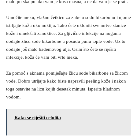
malo po skalpu ako vam je kosa masna, a ne da vam je se prati.
Umočite meku, vlažnu četkicu za zube u sodu bikarbonu i njome
istrljajte kožu oko noktiju. Tako ćete ukloniti sve mrtve stanice
kože i omekšati zanoktice. Za gljivične infekcije na nogama
dodajte žlicu sode bikarbone u posudu punu tople vode. Uz to
dodajte još malo bademovog ulja. Osim što ćete se riješiti
infekcije, koža će vam biti vrlo meka.
Za pomoć s aknama pomiješajte žlicu sode bikarbone sa žlicom
vode. Dobro utrljajte kako biste napravili peeling kože i nakon
toga ostavite na licu kojih desetak minuta. Isperite hladnom
vodom.
Kako se riješiti celulita