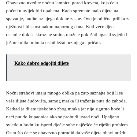
Obavezno uvedite noćnu lampicu pored kreveta, koja će u
početku uvijek biti upaljena. Kada spremate malo dijete na
spavanje, budite uz njega dok ne zaspe. Ovo je odlična prilika za
nježnost i bliskost nakon napornog dana. Kod veće djece
ostanite dok se skroz ne smire, možete pokušati ugasiti svjetlo i
još nekoliko minuta ostati ležati uz njega i pričati.
Kako dobro odgojiti dijete
Noćni strahovi imaju mnogo oblika pa zato saznajte boji li se
vaše dijete čudovišta, samog mraka ili traženja puta do zahoda.
Katkad je dijete tjeskobno zbog mraka jer nije sigurno hoće li
naći put do kupaonice ako se probudi usred noći. Upaljeno
svjetlo u hodniku ispred dječje sobe najčešće će riješiti problem.
Osim što ćete se obavezno potruditi da vaše dijete obavi nuždu