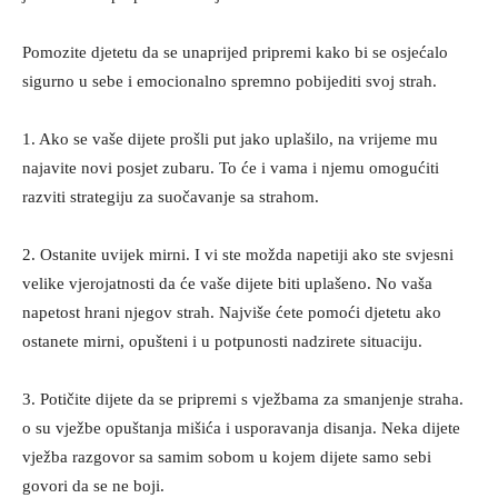
Pomozite djetetu da se unaprijed pripremi kako bi se osjećalo
sigurno u sebe i emocionalno spremno pobijediti svoj strah.
1. Ako se vaše dijete prošli put jako uplašilo, na vrijeme mu
najavite novi posjet zubaru. To će i vama i njemu omogućiti
razviti strategiju za suočavanje sa strahom.
2. Ostanite uvijek mirni. I vi ste možda napetiji ako ste svjesni
velike vjerojatnosti da će vaše dijete biti uplašeno. No vaša
napetost hrani njegov strah. Najviše ćete pomoći djetetu ako
ostanete mirni, opušteni i u potpunosti nadzirete situaciju.
3. Potičite dijete da se pripremi s vježbama za smanjenje straha.
o su vježbe opuštanja mišića i usporavanja disanja. Neka dijete
vježba razgovor sa samim sobom u kojem dijete samo sebi
govori da se ne boji.