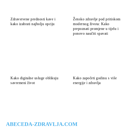
Zdravstvene prednosti kave i
Žensko zdravlje pod pritiskom
kako izabrati najbolju opciju
modernog života: Kako
prepoznati promjene u tijelu i
ponovo naučiti spavati
Kako digitalne usluge oblikuju
Kako započeti godinu s više
savremeni život
energije i zdravlja
ABECEDA-ZDRAVLJA.COM