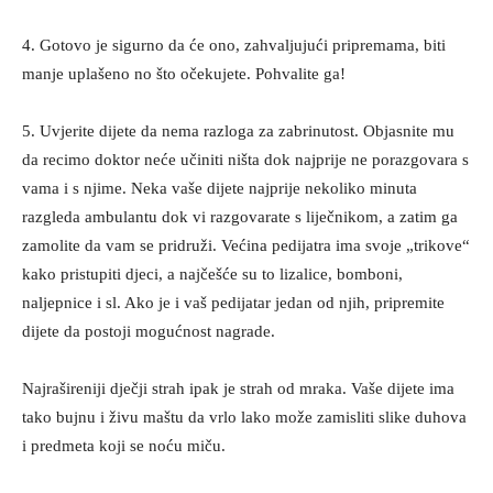
4. Gotovo je sigurno da će ono, zahvaljujući pripremama, biti
manje uplašeno no što očekujete. Pohvalite ga!
5. Uvjerite dijete da nema razloga za zabrinutost. Objasnite mu
da recimo doktor neće učiniti ništa dok najprije ne porazgovara s
vama i s njime. Neka vaše dijete najprije nekoliko minuta
razgleda ambulantu dok vi razgovarate s liječnikom, a zatim ga
zamolite da vam se pridruži. Većina pedijatra ima svoje „trikove“
kako pristupiti djeci, a najčešće su to lizalice, bomboni,
naljepnice i sl. Ako je i vaš pedijatar jedan od njih, pripremite
dijete da postoji mogućnost nagrade.
Najrašireniji dječji strah ipak je strah od mraka. Vaše dijete ima
tako bujnu i živu maštu da vrlo lako može zamisliti slike duhova
i predmeta koji se noću miču.