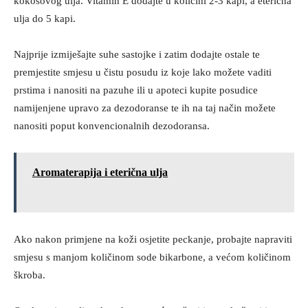
kokosovog ulja. Vitamin E dodajte u količini 2-3 kapi, a eterična
ulja do 5 kapi.
Najprije izmiješajte suhe sastojke i zatim dodajte ostale te
premjestite smjesu u čistu posudu iz koje lako možete vaditi
prstima i nanositi na pazuhe ili u apoteci kupite posudice
namijenjene upravo za dezodoranse te ih na taj način možete
nanositi poput konvencionalnih dezodoransa.
Aromaterapija i eterična ulja
Ako nakon primjene na koži osjetite peckanje, probajte napraviti
smjesu s manjom količinom sode bikarbone, a većom količinom
škroba.