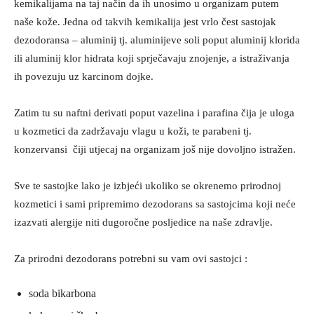
kemikalijama na taj način da ih unosimo u organizam putem
naše kože. Jedna od takvih kemikalija jest vrlo čest sastojak
dezodoransa – aluminij tj. aluminijeve soli poput aluminij klorida
ili aluminij klor hidrata koji sprječavaju znojenje, a istraživanja
ih povezuju uz karcinom dojke.
Zatim tu su naftni derivati poput vazelina i parafina čija je uloga
u kozmetici da zadržavaju vlagu u koži, te parabeni tj.
konzervansi čiji utjecaj na organizam još nije dovoljno istražen.
Sve te sastojke lako je izbjeći ukoliko se okrenemo prirodnoj
kozmetici i sami pripremimo dezodorans sa sastojcima koji neće
izazvati alergije niti dugoročne posljedice na naše zdravlje.
Za prirodni dezodorans potrebni su vam ovi sastojci :
soda bikarbona