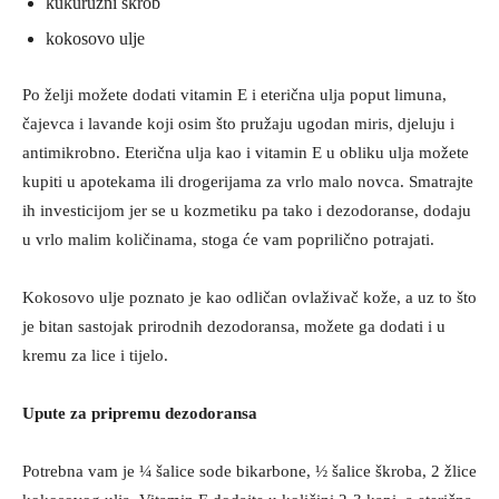
kukuruzni škrob
kokosovo ulje
Po želji možete dodati vitamin E i eterična ulja poput limuna,
čajevca i lavande koji osim što pružaju ugodan miris, djeluju i
antimikrobno. Eterična ulja kao i vitamin E u obliku ulja možete
kupiti u apotekama ili drogerijama za vrlo malo novca. Smatrajte
ih investicijom jer se u kozmetiku pa tako i dezodoranse, dodaju
u vrlo malim količinama, stoga će vam poprilično potrajati.
Kokosovo ulje poznato je kao odličan ovlaživač kože, a uz to što
je bitan sastojak prirodnih dezodoransa, možete ga dodati i u
kremu za lice i tijelo.
Upute za pripremu dezodoransa
Potrebna vam je ¼ šalice sode bikarbone, ½ šalice škroba, 2 žlice