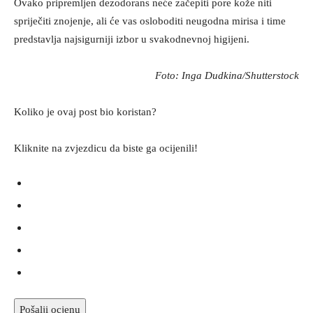
Ovako pripremljen dezodorans neće začepiti pore kože niti
spriječiti znojenje, ali će vas osloboditi neugodna mirisa i time
predstavlja najsigurniji izbor u svakodnevnoj higijeni.
Foto: Inga Dudkina/Shutterstock
Koliko je ovaj post bio koristan?
Kliknite na zvjezdicu da biste ga ocijenili!
Pošalji ocjenu