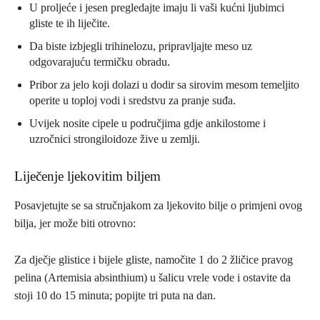
U proljeće i jesen pregledajte imaju li vaši kućni ljubimci
gliste te ih liječite.
Da biste izbjegli trihinelozu, pripravljajte meso uz
odgovarajuću termičku obradu.
Pribor za jelo koji dolazi u dodir sa sirovim mesom temeljito
operite u toploj vodi i sredstvu za pranje suđa.
Uvijek nosite cipele u područjima gdje ankilostome i
uzročnici strongiloidoze žive u zemlji.
Liječenje ljekovitim biljem
Posavjetujte se sa stručnjakom za ljekovito bilje o primjeni ovog
bilja, jer može biti otrovno:
Za dječje glistice i bijele gliste, namočite 1 do 2 žličice pravog
pelina (Artemisia absinthium) u šalicu vrele vode i ostavite da
stoji 10 do 15 minuta; popijte tri puta na dan.