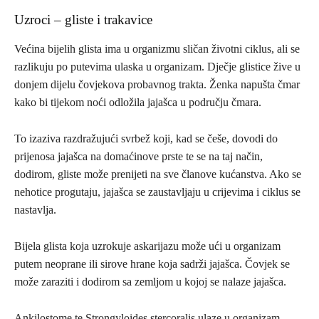
Uzroci – gliste i trakavice
Većina bijelih glista ima u organizmu sličan životni ciklus, ali se
razlikuju po putevima ulaska u organizam. Dječje glistice žive u
donjem dijelu čovjekova probavnog trakta. Ženka napušta čmar
kako bi tijekom noći odložila jajašca u području čmara.
To izaziva razdražujući svrbež koji, kad se češe, dovodi do
prijenosa jajašca na domaćinove prste te se na taj način,
dodirom, gliste može prenijeti na sve članove kućanstva. Ako se
nehotice progutaju, jajašca se zaustavljaju u crijevima i ciklus se
nastavlja.
Bijela glista koja uzrokuje askarijazu može ući u organizam
putem neoprane ili sirove hrane koja sadrži jajašca. Čovjek se
može zaraziti i dodirom sa zemljom u kojoj se nalaze jajašca.
Ankilostome te Strongyloides stercoralis ulaze u organizam