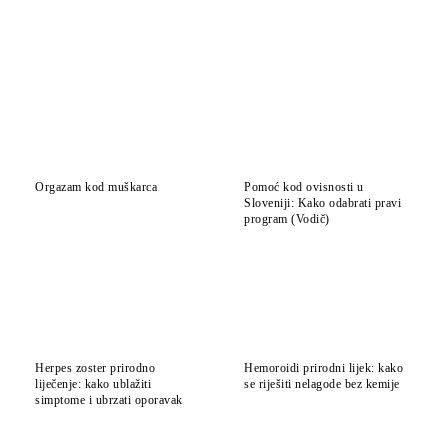
Orgazam kod muškarca
Pomoć kod ovisnosti u
Sloveniji: Kako odabrati pravi
program (Vodič)
Herpes zoster prirodno
Hemoroidi prirodni lijek: kako
liječenje: kako ublažiti
se riješiti nelagode bez kemije
simptome i ubrzati oporavak