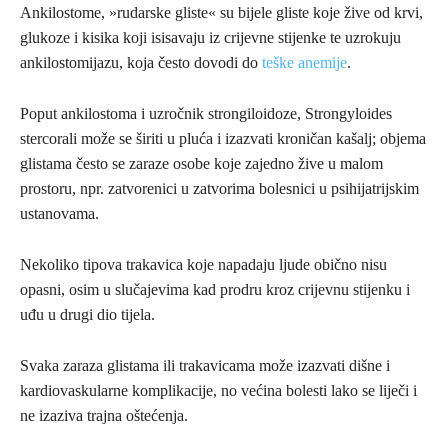
Ankilostome, »rudarske gliste« su bijele gliste koje žive od krvi,
glukoze i kisika koji isisavaju iz crijevne stijenke te uzrokuju
ankilostomijazu, koja često dovodi do
teške anemije
.
Poput ankilostoma i uzročnik strongiloidoze, Strongyloides
stercorali može se širiti u pluća i izazvati kroničan kašalj; objema
glistama često se zaraze osobe koje zajedno žive u malom
prostoru, npr. zatvorenici u zatvorima bolesnici u psihijatrijskim
ustanovama.
Nekoliko tipova trakavica koje napadaju ljude obično nisu
opasni, osim u slučajevima kad prodru kroz crijevnu stijenku i
uđu u drugi dio tijela.
Svaka zaraza glistama ili trakavicama može izazvati dišne i
kardiovaskularne komplikacije, no većina bolesti lako se liječi i
ne izaziva trajna oštećenja.