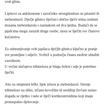
vrsti glista.
Lijekovi za ankilostome i uzročnike strongiloidoze su pirantel ili
mebendazol. Dječje glistice liječnici obično liječe trima oralnim
dozama mebendazola s razmakom od dva tjedna. Budući da se
jajašcima mogu zaraziti druge osobe, mora se liječiti sve članove
kućanstva.
Za odstranjivanje svih jajašaca dječjih glistica ključno je pranje
sve posteljine i odjeće. Svrbež u području čmara možete ublažiti
vazelinom.
U većini slučajeva trihineloza je blaga bolest i nije je potrebno
liječiti.
Ako su simptomi teški, lijek izbora je mebendazol. Sirenje
trihineloze na dišni, srčano-krvožilni ili središnji živčani sustav
događa se rijetko i tada se liječi kortikosteroidima koji imaju
protuupalno djelovanje.