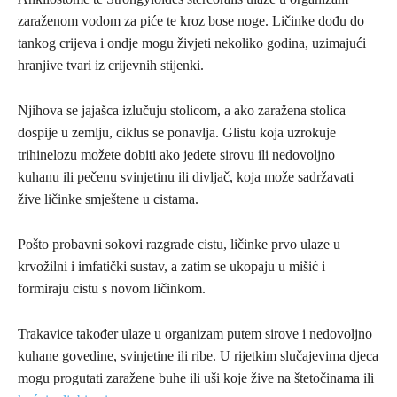
zaraženom vodom za piće te kroz bose noge. Ličinke dođu do
tankog crijeva i ondje mogu živjeti nekoliko godina, uzimajući
hranjive tvari iz crijevnih stijenki.
Njihova se jajašca izlučuju stolicom, a ako zaražena stolica
dospije u zemlju, ciklus se ponavlja. Glistu koja uzrokuje
trihinelozu možete dobiti ako jedete sirovu ili nedovoljno
kuhanu ili pečenu svinjetinu ili divljač, koja može sadržavati
žive ličinke smještene u cistama.
Pošto probavni sokovi razgrade cistu, ličinke prvo ulaze u
krvožilni i imfatički sustav, a zatim se ukopaju u mišić i
formiraju cistu s novom ličinkom.
Trakavice također ulaze u organizam putem sirove i nedovoljno
kuhane govedine, svinjetine ili ribe. U rijetkim slučajevima djeca
mogu progutati zaražene buhe ili uši koje žive na štetočinama ili