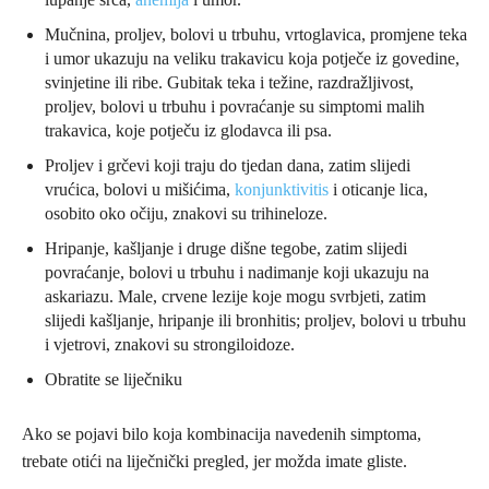
Mučnina, proljev, bolovi u trbuhu, vrtoglavica, promjene teka
i umor ukazuju na veliku trakavicu koja potječe iz govedine,
svinjetine ili ribe. Gubitak teka i težine, razdražljivost,
proljev, bolovi u trbuhu i povraćanje su simptomi malih
trakavica, koje potječu iz glodavca ili psa.
Proljev i grčevi koji traju do tjedan dana, zatim slijedi
vrućica, bolovi u mišićima,
konjunktivitis
i oticanje lica,
osobito oko očiju, znakovi su trihineloze.
Hripanje, kašljanje i druge dišne tegobe, zatim slijedi
povraćanje, bolovi u trbuhu i nadimanje koji ukazuju na
askariazu. Male, crvene lezije koje mogu svrbjeti, zatim
slijedi kašljanje, hripanje ili bronhitis; proljev, bolovi u trbuhu
i vjetrovi, znakovi su strongiloidoze.
Obratite se liječniku
Ako se pojavi bilo koja kombinacija navedenih simptoma,
trebate otići na liječnički pregled, jer možda imate gliste.