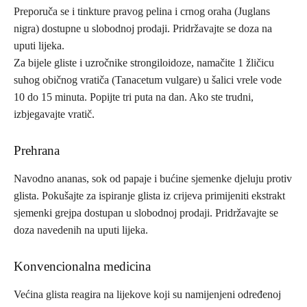
Preporuča se i tinkture pravog pelina i crnog oraha (Juglans
nigra) dostupne u slobodnoj prodaji. Pridržavajte se doza na
uputi lijeka.
Za bijele gliste i uzročnike strongiloidoze, namačite 1 žličicu
suhog običnog vratiča (Tanacetum vulgare) u šalici vrele vode
10 do 15 minuta. Popijte tri puta na dan. Ako ste trudni,
izbjegavajte vratič.
Prehrana
Navodno ananas, sok od papaje i bućine sjemenke djeluju protiv
glista. Pokušajte za ispiranje glista iz crijeva primijeniti ekstrakt
sjemenki grejpa dostupan u slobodnoj prodaji. Pridržavajte se
doza navedenih na uputi lijeka.
Konvencionalna medicina
Većina glista reagira na lijekove koji su namijenjeni određenoj