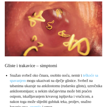
Gliste i trakavice – simptomi
Snažan svrbež oko čmara, osobito noću, nemir i
teškoće sa
spavanjem
mogu ukazivati na dječje glistice. Svrbež na
tabanima ukazuje na ankilostomu (rudarsku glistu), uzročnika
ankilostomijaze; u nekim slučajevima može biti praćen
osipom, iskašljavanjem krvavog ispljuvka i vrućicom, a
nakon toga može slijediti gubitak teka, proljev, snažno
lupanje srca,
anemija
i umor.