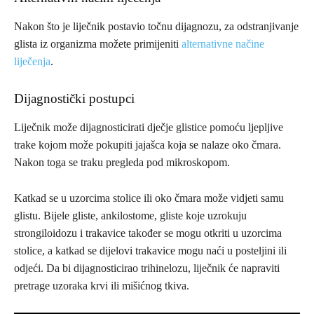
Nakon što je liječnik postavio točnu dijagnozu, za odstranjivanje
glista iz organizma možete primijeniti
alternativne načine
liječenja
.
Dijagnostički postupci
Liječnik može dijagnosticirati dječje glistice pomoću ljepljive
trake kojom može pokupiti jajašca koja se nalaze oko čmara.
Nakon toga se traku pregleda pod mikroskopom.
Katkad se u uzorcima stolice ili oko čmara može vidjeti samu
glistu. Bijele gliste, ankilostome, gliste koje uzrokuju
strongiloidozu i trakavice također se mogu otkriti u uzorcima
stolice, a katkad se dijelovi trakavice mogu naći u posteljini ili
odjeći. Da bi dijagnosticirao trihinelozu, liječnik će napraviti
pretrage uzoraka krvi ili mišićnog tkiva.