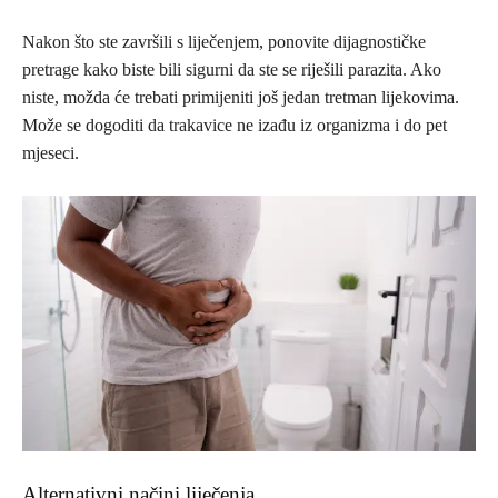
Nakon što ste završili s liječenjem, ponovite dijagnostičke
pretrage kako biste bili sigurni da ste se riješili parazita. Ako
niste, možda će trebati primijeniti još jedan tretman lijekovima.
Može se dogoditi da trakavice ne izađu iz organizma i do pet
mjeseci.
Alternativni načini liječenja