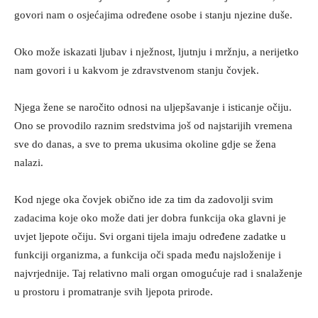
govori nam o osjećajima određene osobe i stanju njezine duše.
Oko može iskazati ljubav i nježnost, ljutnju i mržnju, a nerijetko
nam govori i u kakvom je zdravstvenom stanju čovjek.
Njega žene se naročito odnosi na uljepšavanje i isticanje očiju.
Ono se provodilo raznim sredstvima još od najstarijih vremena
sve do danas, a sve to prema ukusima okoline gdje se žena
nalazi.
Kod njege oka čovjek obično ide za tim da zadovolji svim
zadacima koje oko može dati jer dobra funkcija oka glavni je
uvjet ljepote očiju. Svi organi tijela imaju određene zadatke u
funkciji organizma, a funkcija oči spada među najsloženije i
najvrjednije. Taj relativno mali organ omogućuje rad i snalaženje
u prostoru i promatranje svih ljepota prirode.