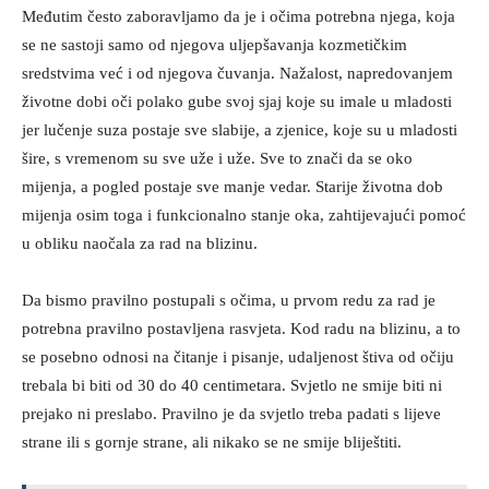
Međutim često zaboravljamo da je i očima potrebna njega, koja
se ne sastoji samo od njegova uljepšavanja kozmetičkim
sredstvima već i od njegova čuvanja. Nažalost, napredovanjem
životne dobi oči polako gube svoj sjaj koje su imale u mladosti
jer lučenje suza postaje sve slabije, a zjenice, koje su u mladosti
šire, s vremenom su sve uže i uže. Sve to znači da se oko
mijenja, a pogled postaje sve manje vedar. Starije životna dob
mijenja osim toga i funkcionalno stanje oka, zahtijevajući pomoć
u obliku naočala za rad na blizinu.
Da bismo pravilno postupali s očima, u prvom redu za rad je
potrebna pravilno postavljena rasvjeta. Kod radu na blizinu, a to
se posebno odnosi na čitanje i pisanje, udaljenost štiva od očiju
trebala bi biti od 30 do 40 centimetara. Svjetlo ne smije biti ni
prejako ni preslabo. Pravilno je da svjetlo treba padati s lijeve
strane ili s gornje strane, ali nikako se ne smije bliještiti.