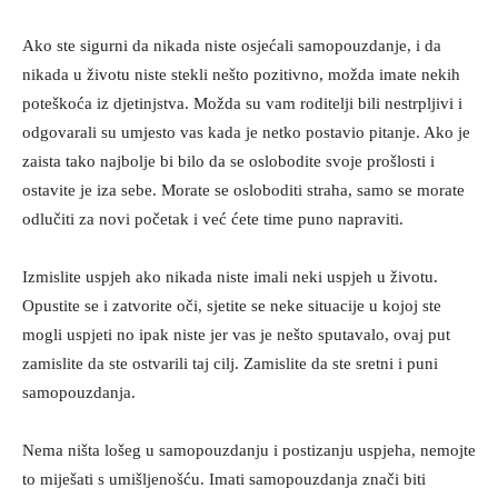
Ako ste sigurni da nikada niste osjećali samopouzdanje, i da
nikada u životu niste stekli nešto pozitivno, možda imate nekih
poteškoća iz djetinjstva. Možda su vam roditelji bili nestrpljivi i
odgovarali su umjesto vas kada je netko postavio pitanje. Ako je
zaista tako najbolje bi bilo da se oslobodite svoje prošlosti i
ostavite je iza sebe. Morate se osloboditi straha, samo se morate
odlučiti za novi početak i već ćete time puno napraviti.
Izmislite uspjeh ako nikada niste imali neki uspjeh u životu.
Opustite se i zatvorite oči, sjetite se neke situacije u kojoj ste
mogli uspjeti no ipak niste jer vas je nešto sputavalo, ovaj put
zamislite da ste ostvarili taj cilj. Zamislite da ste sretni i puni
samopouzdanja.
Nema ništa lošeg u samopouzdanju i postizanju uspjeha, nemojte
to miješati s umišljenošću. Imati samopouzdanja znači biti