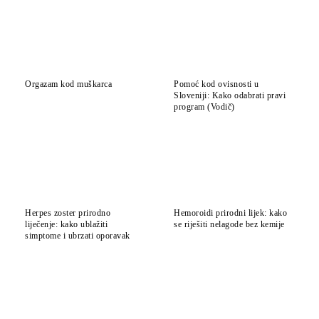
Orgazam kod muškarca
Pomoć kod ovisnosti u
Sloveniji: Kako odabrati pravi
program (Vodič)
Herpes zoster prirodno
Hemoroidi prirodni lijek: kako
liječenje: kako ublažiti
se riješiti nelagode bez kemije
simptome i ubrzati oporavak