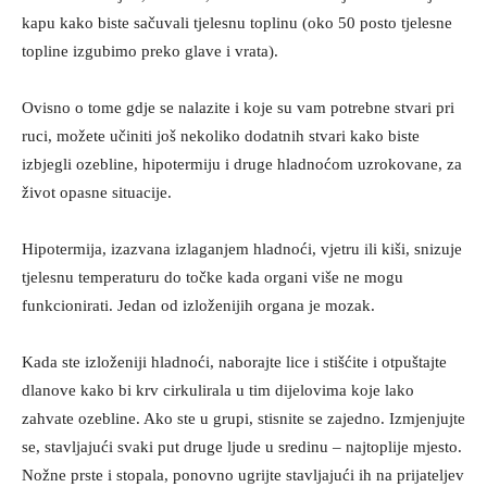
kapu kako biste sačuvali tjelesnu toplinu (oko 50 posto tjelesne
topline izgubimo preko glave i vrata).
Ovisno o tome gdje se nalazite i koje su vam potrebne stvari pri
ruci, možete učiniti još nekoliko dodatnih stvari kako biste
izbjegli ozebline, hipotermiju i druge hladnoćom uzrokovane, za
život opasne situacije.
Hipotermija, izazvana izlaganjem hladnoći, vjetru ili kiši, snizuje
tjelesnu temperaturu do točke kada organi više ne mogu
funkcionirati. Jedan od izloženijih organa je mozak.
Kada ste izloženiji hladnoći, naborajte lice i stišćite i otpuštajte
dlanove kako bi krv cirkulirala u tim dijelovima koje lako
zahvate ozebline. Ako ste u grupi, stisnite se zajedno. Izmjenjujte
se, stavljajući svaki put druge ljude u sredinu – najtoplije mjesto.
Nožne prste i stopala, ponovno ugrijte stavljajući ih na prijateljev