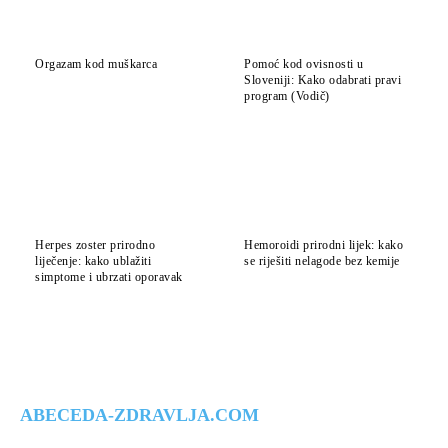
Orgazam kod muškarca
Pomoć kod ovisnosti u
Sloveniji: Kako odabrati pravi
program (Vodič)
Herpes zoster prirodno
Hemoroidi prirodni lijek: kako
liječenje: kako ublažiti
se riješiti nelagode bez kemije
simptome i ubrzati oporavak
ABECEDA-ZDRAVLJA.COM