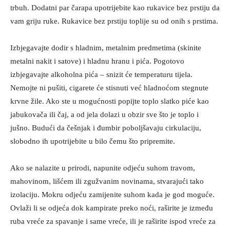
trbuh. Dodatni par čarapa upotrijebite kao rukavice bez prstiju da
vam griju ruke. Rukavice bez prstiju toplije su od onih s prstima.
Izbjegavajte dodir s hladnim, metalnim predmetima (skinite
metalni nakit i satove) i hladnu hranu i pića. Pogotovo
izbjegavajte alkoholna pića – snizit će temperaturu tijela.
Nemojte ni pušiti, cigarete će stisnuti već hladnoćom stegnute
krvne žile. Ako ste u mogućnosti popijte toplo slatko piće kao
jabukovača ili čaj, a od jela dolazi u obzir sve što je toplo i
jušno. Budući da češnjak i đumbir poboljšavaju cirkulaciju,
slobodno ih upotrijebite u bilo čemu što pripremite.
Ako se nalazite u prirodi, napunite odjeću suhom travom,
mahovinom, lišćem ili zgužvanim novinama, stvarajući tako
izolaciju. Mokru odjeću zamijenite suhom kada je god moguće.
Ovlaži li se odjeća dok kampirate preko noći, raširite je između
ruba vreće za spavanje i same vreće, ili je raširite ispod vreće za