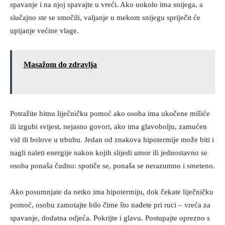
spavanje i na njoj spavajte u vreći. Ako uokolo ima snijega, a
slučajno ste se smočili, valjanje u mekom snijegu spriječit će
upijanje većine vlage.
Masažom do zdravlja
Potražite hitnu liječničku pomoć ako osoba ima ukočene mišiće
ili izgubi svijest, nejasno govori, ako ima glavobolju, zamućen
vid ili bolove u trbuhu. Jedan od znakova hipotermije može biti i
nagli naleti energije nakon kojih slijedi umor ili jednostavno se
osoba ponaša čudno: spotiče se, ponaša se nerazumno i smeteno.
Ako posumnjate da netko ima hipotermiju, dok čekate liječničku
pomoć, osobu zamotajte bilo čime što nađete pri ruci – vreća za
spavanje, dodatna odjeća. Pokrijte i glavu. Postupajte oprezno s