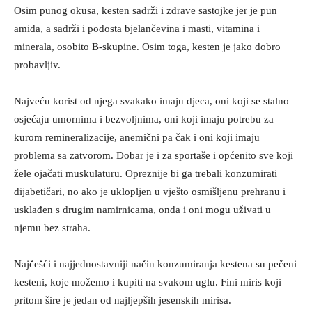
Osim punog okusa, kesten sadrži i zdrave sastojke jer je pun
amida, a sadrži i podosta bjelančevina i masti, vitamina i
minerala, osobito B-skupine. Osim toga, kesten je jako dobro
probavljiv.
Najveću korist od njega svakako imaju djeca, oni koji se stalno
osjećaju umornima i bezvoljnima, oni koji imaju potrebu za
kurom remineralizacije, anemični pa čak i oni koji imaju
problema sa zatvorom. Dobar je i za sportaše i općenito sve koji
žele ojačati muskulaturu. Opreznije bi ga trebali konzumirati
dijabetičari, no ako je uklopljen u vješto osmišljenu prehranu i
usklađen s drugim namirnicama, onda i oni mogu uživati u
njemu bez straha.
Najčešći i najjednostavniji način konzumiranja kestena su pečeni
kesteni, koje možemo i kupiti na svakom uglu. Fini miris koji
pritom šire je jedan od najljepših jesenskih mirisa.