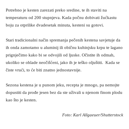
Potrebno je kesten zarezati preko sredine, te ih staviti na
temperaturu od 200 stupnjeva. Kada počnu dobivati žućkastu
boju za otprilike dvadesetak minuta, kesteni su gotovi.
Stari tradicionalni način spremanja pečenih kestena savjetuje da
ih onda zamotamo u aluminij ili običnu kuhinjsku krpu te lagano
prignječimo kako bi se odvojili od ljuske. Očistite ih odmah,
ukoliko se ohlade neočišćeni, jako ih je teško oljuštiti. Kada se
čiste vrući, to će biti znatno jednostavnije.
Sezona kestena je u punom jeku, recepta je mnogo, pa nemojte
dopustiti da prođe jesen bez da ste uživali u njenom finom plodu
kao što je kesten.
Foto: Karl Allgaeuer/Shutterstock