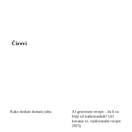
Čirevi
Kako skuhati domaću juhu
AI generirani recepti – da li su
bolji od tradicionalnih? (AI
kuvanje vs. tradicionalni recepti
2025)