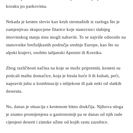
koraku po parkovima.
Nekada je kesten slovio kao kruh siromašnih iz razloga što je
zamjenjivao skupocjene žitarice koje stanovnici slabijeg
imovinskog stanja nisu mogli nabaviti. To se najviše odnosilo na
stanovnike brežuljkastih područja srednje Europe, kao što su
alpski krajevi, osobito talijanski Apenini ili Korzika.
Zbog različitosti načina na koje se može pripremiti, kesteni su
poticali maštu domaćice, koja je birala hoće li ih kuhati, peći,
napraviti juhu u kombinaciji s mlijekom ili pak neki od slatkih
deserata.
No, danas je situacija s kestenom bitno drukčija. Njihova uloga
je znatno promijenjena u gastronomiji pa se danas od njih rade
cijenjeni deserti i zimske užine od kojih rastu zazubice.