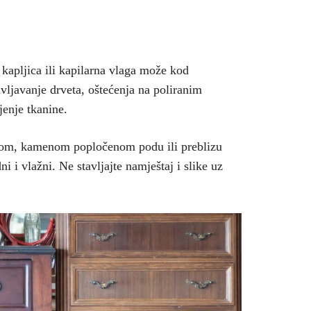
kapljica ili kapilarna vlaga može kod
ivljavanje drveta, oštećenja na poliranim
ljenje tkanine.
olom, kamenom popločenom podu ili preblizu
i i vlažni. Ne stavljajte namještaj i slike uz