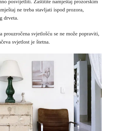
amno posvijetliti. Zaštitite namještaj prozorskim
mještaj ne treba stavljati ispod prozora,
g drveta.
ta prouzročena svjetlošću se ne može popraviti,
eva svjetlost je štetna.