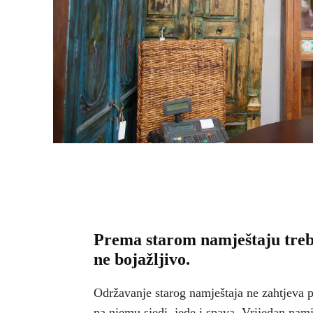
Prema starom namještaju treba
ne bojažljivo.
Održavanje starog namještaja ne zahtjeva p
na njemu sjedi, jede i spava. Vrijedan nam