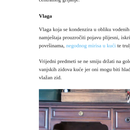
Vlaga
Vlaga koja se kondenzira u obliku vodenih 
namještaja prouzročiti pojavu plijesni, iskr
površinama,
negodnog mirisa u kući
te tru
Vrijedni predmeti se ne smiju držati na g
vanjskih zidova kuće jer oni mogu biti hladn
vlažan zid.