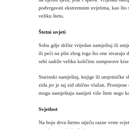
podvrgavati ekstremnim uvjetima, kao što su
veliku štetu.
Štetni uvjeti
Sobu gdje držite vrijedan namještaj ili umj
ili peći na plin zbog toga što one stvaraju 
sebi sadrže veliku količinu sumporove kise
Starinski namještaj, knjige ili umjetničke 
zida jer je taj zid obično vlažan. Promjen
mogu namještaju nanijeti više štete nego ko
Svjetlost
Na boju drva štetno utječu razne vrste svje