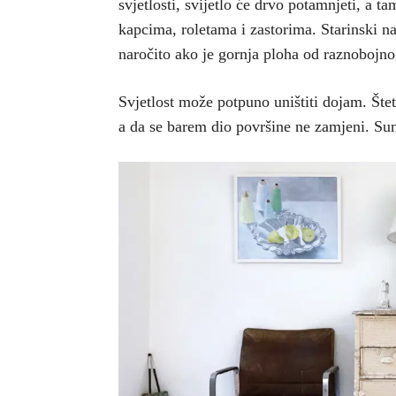
svjetlosti, svijetlo će drvo potamnjeti, a t
kapcima, roletama i zastorima. Starinski na
naročito ako je gornja ploha od raznobojno
Svjetlost može potpuno uništiti dojam. Šte
a da se barem dio površine ne zamjeni. Sunč