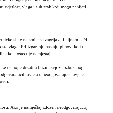
 svjetlost, vlaga i suh zrak koji mogu nanijeti
etničke slike ne smije se zagrijavati uljnom peći
dosta vlage. Pri izgaranju nastaju plinovi koji u
line koja oštećuje namještaj.
slike nemojte držati u blizini svježe ožbukanog
e odgovarajućih uvjeta u neodgovarajuće uvjete
risti.
tlosti. Ako je namještaj izložen neodgovarajućoj