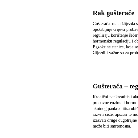
Rak gušterače
Gušterača, mala žlijezda 
opskrbljuje crijeva proba
reguliraju korištenje šeć
hormonsku regulaciju i obl
Egzokrine stanice, koje s
žlijezdi i važne su za pro
Gušterača – te
Kronični pankreatitis i ak
probavne enzime i hormon 
akutnog pankreatitisa običn
razviti ciste, apscesi te 
izazvati druge dugotrajne
može biti smrtonosna.