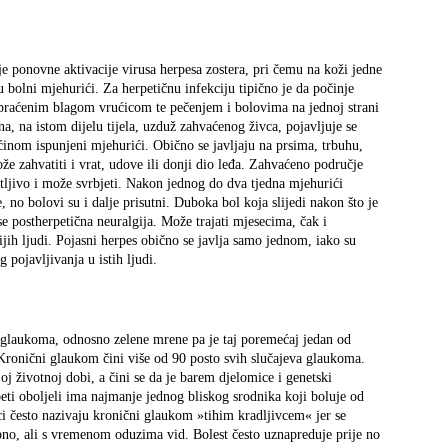
je ponovne aktivacije virusa herpesa zostera, pri čemu na koži jedne
jaju bolni mjehurići. Za herpetičnu infekciju tipično je da počinje
 praćenim blagom vrućicom te pečenjem i bolovima na jednoj strani
na, na istom dijelu tijela, uzduž zahvaćenog živca, pojavljuje se
ućinom ispunjeni mjehurići. Obično se javljaju na prsima, trbuhu,
može zahvatiti i vrat, udove ili donji dio leđa. Zahvaćeno područje
etljivo i može svrbjeti. Nakon jednog do dva tjedna mjehurići
e, no bolovi su i dalje prisutni. Duboka bol koja slijedi nakon što je
 se postherpetična neuralgija. Može trajati mjesecima, čak i
ijih ljudi. Pojasni herpes obično se javlja samo jednom, iako su
 pojavljivanja u istih ljudi.
d glaukoma, odnosno zelene mrene pa je taj poremećaj jedan od
Kronični glaukom čini više od 90 posto svih slučajeva glaukoma.
joj životnoj dobi, a čini se da je barem djelomice i genetski
eti oboljeli ima najmanje jednog bliskog srodnika koji boluje od
ci često nazivaju kronični glaukom »tihim kradljivcem« jer se
upno, ali s vremenom oduzima vid. Bolest često uznapreduje prije no