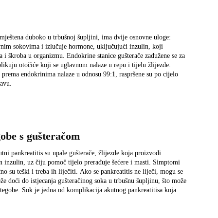
smještena duboko u trbušnoj šupljini, ima dvije osnovne uloge:
vnim sokovima i izlučuje hormone, uključujući inzulin, koji
era i škroba u organizmu. Endokrine stanice gušterače zadužene se za
ikuju otočiće koji se uglavnom nalaze u repu i tijelu žlijezde.
e prema endokrinima nalaze u odnosu 99:1, raspršene su po cijelo
bavu.
gobe s gušteračom
utni pankreatitis su upale gušterače, žlijezde koja proizvodi
inzulin, uz čiju pomoč tijelo prerađuje šećere i masti. Simptomi
o su teški i treba ih liječiti. Ako se pankreatitis ne liječi, mogu se
može doći do istjecanja gušteračinog soka u trbušnu šupljinu, što može
 tegobe. Sok je jedna od komplikacija akutnog pankreatitisa koja