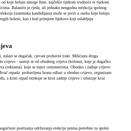
ce od koje boluju mnoge žene, najčešće tijekom trudnoće te tijekom
oticima. Balanitis je rjeđa, ali jednako neugodna infekcija spolnog
nfekcija (sistemska kandidijaza) može se javiti u osoba koje boluju
ugih bolesti, kao i kod primjene lijekova koji oslabljuju
ijeva
, nalazi se dugačak, cjevast probavni trakt. Mišićasta druga
lo crijevo - sastoji se od obodnog crijeva (kolona), koje je dugačko
jeva (rektuma), koje se mjeri centimetrima. Obodno i zadnje crijevo
đivač otpada: probavljena hrana odlazi u obodno crijevo, organizam
du, a kruti otpad istiskuje se kroz zadnje crijevo i izbacuje kroz
gućnost postizanja održavanja erekcije penisa potrebne za spolni