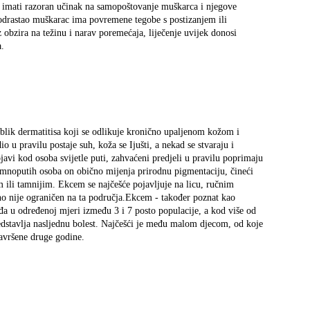
e imati razoran učinak na samopoštovanje muškarca i njegove
 odrastao muškarac ima povremene tegobe s postizanjem ili
 obzira na težinu i narav poremećaja, liječenje uvijek donosi
a.
blik dermatitisa koji se odlikuje kronično upaljenom kožom i
 u pravilu postaje suh, koža se Ijušti, a nekad se stvaraju i
avi kod osoba svijetle puti, zahvaćeni predjeli u pravilu poprimaju
amnoputih osoba on obično mijenja prirodnu pigmentaciju, čineći
im ili tamnijim. Ekcem se najčešće pojavljuje na licu, ručnim
no nije ograničen na ta područja.Ekcem - također poznat kao
ađa u određenoj mjeri između 3 i 7 posto populacije, a kod više od
edstavlja nasljednu bolest. Najčešći je među malom djecom, od koje
avršene druge godine.