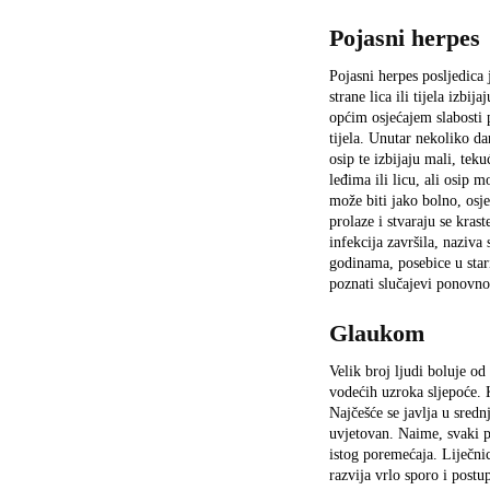
Pojasni herpes
Pojasni herpes posljedica 
strane lica ili tijela izbi
općim osjećajem slabosti
tijela. Unutar nekoliko da
osip te izbijaju mali, tek
leđima ili licu, ali osip 
može biti jako bolno, osj
prolaze i stvaraju se krast
infekcija završila, naziva
godinama, posebice u star
poznati slučajevi ponovnog
Glaukom
Velik broj ljudi boluje o
vodećih uzroka sljepoće. 
Najčešće se javlja u sredn
uvjetovan. Naime, svaki p
istog poremećaja. Liječni
razvija vrlo sporo i post