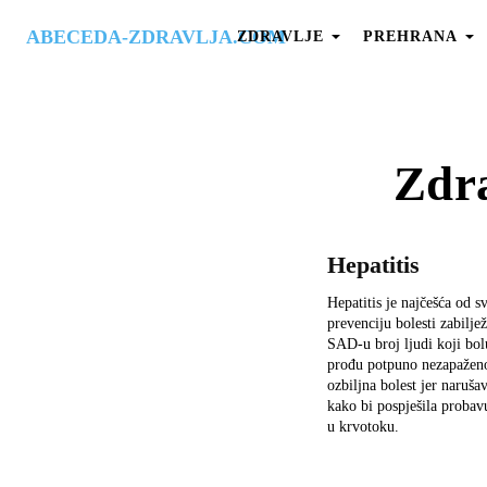
ABECEDA-ZDRAVLJA.COM
ZDRAVLJE
PREHRANA
Zdra
Hepatitis
Hepatitis je najčešća od s
prevenciju bolesti zabilje
SAD-u broj ljudi koji bolu
prođu potpuno nezapaženo j
ozbiljna bolest jer naruš
kako bi pospješila probavu
u krvotoku.