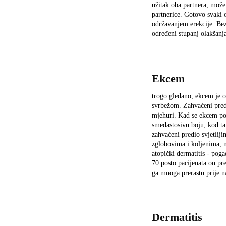
užitak oba partnera, mož
partnerice. Gotovo svaki
održavanjem erekcije. Bez
određeni stupanj olakšanj
Ekcem
trogo gledano, ekcem je o
svrbežom. Zahvaćeni predio
mjehuri. Kad se ekcem poj
smeđastosivu boju; kod t
zahvaćeni predio svjetlij
zglobovima i koljenima, 
atopički dermatitis - pog
70 posto pacijenata on pr
ga mnoga prerastu prije n
Dermatitis