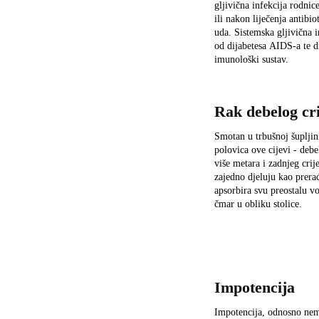
gljivična infekcija rodni
ili nakon liječenja antibi
uda. Sistemska gljivična i
od dijabetesa AIDS-a te dr
imunološki sustav.
Rak debelog cr
Smotan u trbušnoj šupljini
polovica ove cijevi - debe
više metara i zadnjeg cri
zajedno djeluju kao prera
apsorbira svu preostalu vo
čmar u obliku stolice.
Impotencija
Impotencija, odnosno nemo