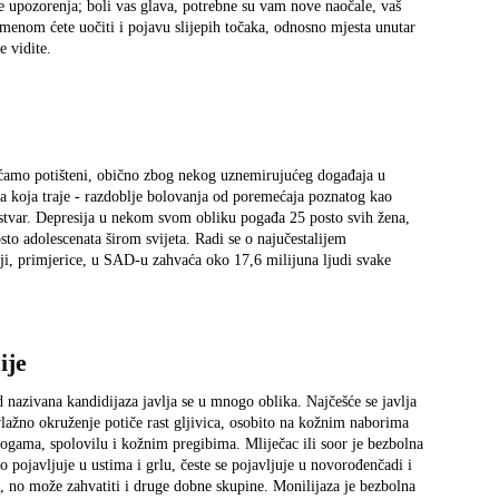
e upozorenja; boli vas glava, potrebne su vam nove naočale, vaš
remenom ćete uočiti i pojavu slijepih točaka, odnosno mjesta unutar
e vidite.
ećamo potišteni, obično zbog nekog uznemirujućeg događaja u
a koja traje - razdoblje bolovanja od poremećaja poznatog kao
e stvar. Depresija u nekom svom obliku pogađa 25 posto svih žena,
sto adolescenata širom svijeta. Radi se o najučestalijem
i, primjerice, u SAD-u zahvaća oko 17,6 milijuna ljudi svake
ije
d nazivana kandidijaza javlja se u mnogo oblika. Najčešće se javlja
 vlažno okruženje potiče rast gljivica, osobito na kožnim naborima
ogama, spolovilu i kožnim pregibima. Mliječac ili soor je bezbolna
o pojavljuje u ustima i grlu, česte se pojavljuje u novorođenčadi i
ba, no može zahvatiti i druge dobne skupine. Monilijaza je bezbolna