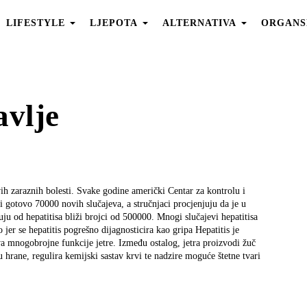
LIFESTYLE
LJEPOTA
ALTERNATIVA
ORGANS
vlje
vih zaraznih bolesti. Svake godine američki Centar za kontrolu i
ži gotovo 70000 novih slučajeva, a stručnjaci procjenjuju da je u
ju od hepatitisa bliži brojci od 500000. Mnogi slučajevi hepatitisa
er se hepatitis pogrešno dijagnosticira kao gripa Hepatitis je
ava mnogobrojne funkcije jetre. Između ostalog, jetra proizvodi žuč
 hrane, regulira kemijski sastav krvi te nadzire moguće štetne tvari