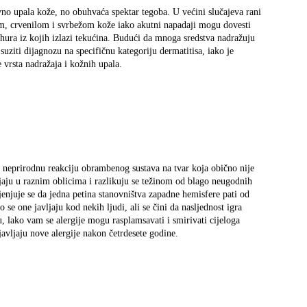
vno upala kože, no obuhvaća spektar tegoba. U većini slučajeva rani
om, crvenilom i svrbežom kože iako akutni napadaji mogu dovesti
jehura iz kojih izlazi tekućina. Budući da mnoga sredstva nadražuju
 suziti dijagnozu na specifičnu kategoriju dermatitisa, iako je
e vrsta nadražaja i kožnih upala.
na neprirodnu reakciju obrambenog sustava na tvar koja obično nije
ljaju u raznim oblicima i raz­likuju se težinom od blago neugodnih
jenjuje se da jedna petina stanovništva zapadne hemisfere pati od
o se one javljaju kod nekih ljudi, ali se čini da nasljednost igra
u, lako vam se alergije mogu rasplamsavati i smirivati cijeloga
 javljaju nove alergije nakon četrdesete godine.