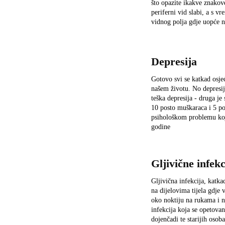
što opazite ikakve znakov
periferni vid slabi, a s v
vidnog polja gdje uopće n
Depresija
Gotovo svi se katkad osj
našem životu. No depresij
teška depresija - druga j
10 posto muškaraca i 5 po
psihološkom problemu koj
godine
Gljivične infekc
Gljivična infekcija, katka
na dijelovima tijela gdje
oko noktiju na rukama i n
infekcija koja se opetovan
dojenčadi te starijih oso