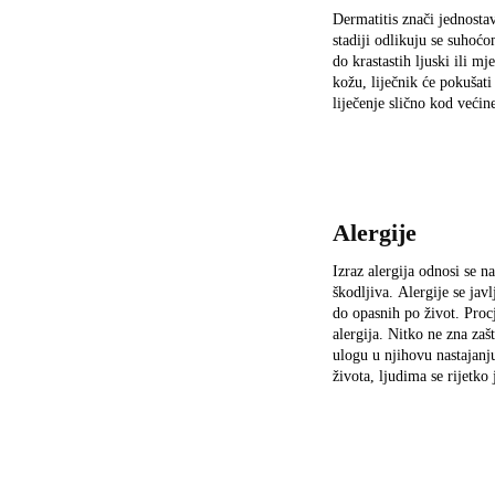
Dermatitis znači jednosta
stadiji odlikuju se suhoć
do krastastih ljuski ili m
kožu, liječnik će pokušati
liječenje slično kod većin
Alergije
Izraz alergija odnosi se 
škodljiva. Alergije se jav
do opasnih po život. Proc
alergija. Nitko ne zna zašt
ulogu u njihovu nastajanj
života, ljudima se rijetko