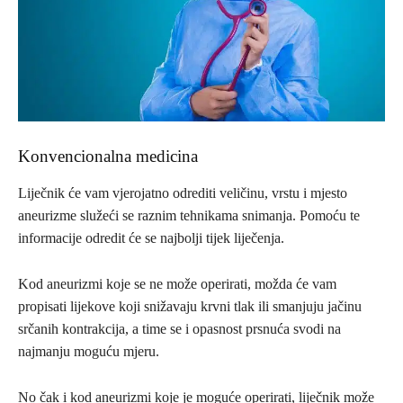
Konvencionalna medicina
Liječnik će vam vjerojatno odrediti veličinu, vrstu i mjesto
aneurizme služeći se raznim tehnikama sni­manja. Pomoću te
informacije odredit će se najbolji tijek liječenja.
Kod aneurizmi koje se ne može operirati, možda će vam
propisati lijekove koji snižavaju krvni tlak ili smanjuju jačinu
srčanih kontrakcija, a time se i opas­nost prsnuća svodi na
najmanju moguću mjeru.
No čak i kod aneurizmi koje je moguće operirati, liječ­nik može