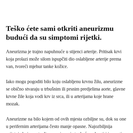
Teško ćete sami otkriti aneurizmu
budući da su simptomi rijetki.
Aneurizma je trajno napuhnuće u stijenci arte­rije. Pritisak krvi
koja prolazi može silom ispupčiti dio oslabljene arterije prema
van, tvoreći mjehur tanke kožice.
Iako mogu pogoditi bilo koju oslabljenu krvnu žilu, aneurizme
se obično stvaraju u trbušnim ili prs­nim predjelima aorte, glavne
krvne žile koja vodi krv iz srca, ili u arterijama koje hrane
mozak.
Aneurizme na bilo kojem od ovih mjesta ozbiljne su, dok su one
u perifernim arterijama često manje opasne. Najozbiljnija