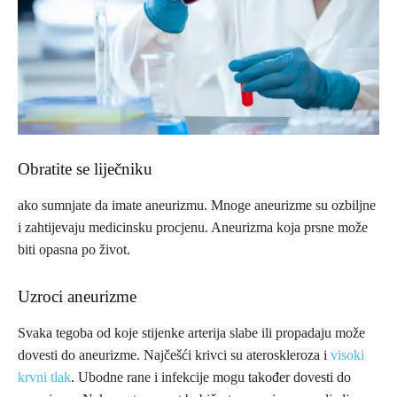
Obratite se liječniku
ako sumnjate da imate aneurizmu. Mnoge aneurizme su ozbiljne
i zahtije­vaju medicinsku procjenu. Aneurizma koja prsne može
biti opasna po život.
Uzroci aneurizme
Svaka tegoba od koje stijenke arterija slabe ili pro­padaju može
dovesti do aneurizme. Najčešći krivci su ateroskleroza i
visoki
krvni tlak
. Ubodne rane i infekcije mogu također dovesti do