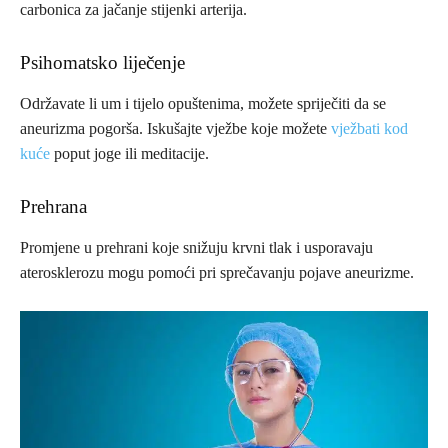
carbonica za jačanje stijenki arterija.
Psihomatsko liječenje
Održavate li um i tijelo opuštenima, možete sprije­čiti da se
aneurizma pogorša. Iskušajte vježbe koje možete
vježbati kod
kuće
poput joge ili meditacije.
Prehrana
Promjene u prehrani koje snižuju krvni tlak i uspo­ravaju
aterosklerozu mogu pomoći pri sprečavanju pojave aneurizme.