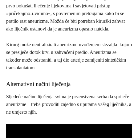
prvo pokušati liječenje lijekovima i savje­tovati pristup
»pričekajmo-i-vidimo«, s povremenim pretragama kako bi se
pratilo rast aneurizme. Možda će biti potreban kirurški zahvat
ako liječnik ustanovi da je aneurizma opasno natekla.
Kirurg može neutralizirati aneurizmu uvođenjem stezaljke kojom
se presiječe dotok krvi u zahvaćeni predio. Aneurizma se
također može odstraniti, a taj dio arterije zamijeniti sintetičkim
transplantatom.
Alternativni načini liječenja
Sljedeće načine liječenja svima je prvenstvena svrha da spriječe
aneurizme – treba provoditi zajed­no s uputama vašeg liječnika, a
ne umjesto njih.