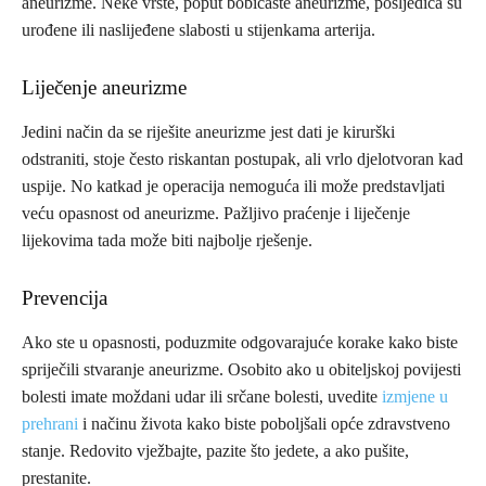
aneurizme. Neke vrste, poput bobičaste aneurizme, posljedica su
urođene ili naslijeđene slabosti u stijenkama arterija.
Liječenje aneurizme
Jedini način da se riješite aneurizme jest dati je kirurški
odstraniti, stoje često riskantan postupak, ali vrlo djelotvoran kad
uspije. No katkad je operacija nemoguća ili može predstavljati
veću opasnost od aneurizme. Pažljivo praćenje i liječenje
lijekovima tada može biti najbolje rješenje.
Prevencija
Ako ste u opasnosti, poduzmite odgovarajuće kora­ke kako biste
spriječili stvaranje aneurizme. Osobito ako u obiteljskoj povijesti
bolesti imate moždani udar ili srčane bolesti, uvedite
izmjene u
prehrani
i načinu života kako biste poboljšali opće zdravstveno
stanje. Redovito vježbajte, pazite što jedete, a ako pušite,
prestanite.