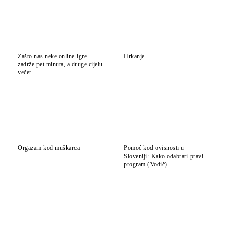
Zašto nas neke online igre
Hrkanje
zadrže pet minuta, a druge cijelu
večer
Orgazam kod muškarca
Pomoć kod ovisnosti u
Sloveniji: Kako odabrati pravi
program (Vodič)