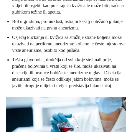
vidjeti ili osjetiti kao pulsirajuća kvržica te može biti praćena
gubitkom težine ili apetita.
Bol u grudima, promuklost, ustrajni kašalj i otežano gutanje
može ukazivati na prsnu aneurizmu.
Osjećaj kuckanja ili kvržica sa stražnje strane koljena može
ukazivati na perifernu aneurizmu; koljeno je često mjesto ove
vrste aneurizme, osobito kod pušača.
Teška glavobolja, drukčija od svih koje ste imali prije,
praćena bolovima u vratu koji se šire, može ukazivati na
disekciju ili prsnuće bobičaste aneurizme u glavi. Disekcija
aneurizmi koja se često odlikuje jakim bolovima, može se
javiti i drugdje u tijelu i uvijek predstavlja hitan slučaj.