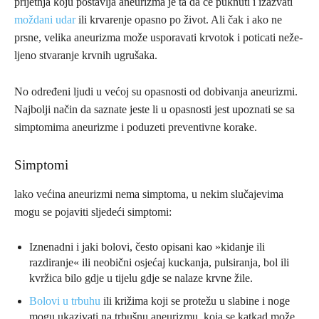
prijetnja koju postavlja aneurizma je ta da će puknuti i izazvati
moždani udar
ili krva­renje opasno po život. Ali čak i ako ne
prsne, velika aneurizma može usporavati krvotok i poticati neže­
ljeno stvaranje krvnih ugrušaka.
No određeni ljudi u većoj su opas­nosti od dobivanja aneurizmi.
Najbolji način da saznate jeste li u opasnosti jest upoznati se sa
simptomima aneurizme i poduzeti preventivne korake.
Simptomi
lako većina aneurizmi nema simptoma, u nekim slučajevima
mogu se pojaviti sljedeći simptomi:
Iznenadni i jaki bolovi, često opisani kao »kidanje ili
razdiranje« ili neobični osjećaj kuckanja, pulsiranja, bol ili
kvržica bilo gdje u tijelu gdje se nalaze krvne žile.
Bolovi u trbuhu
ili križima koji se protežu u slabine i noge
mogu ukazivati na trbušnu aneurizmu, koja se katkad može